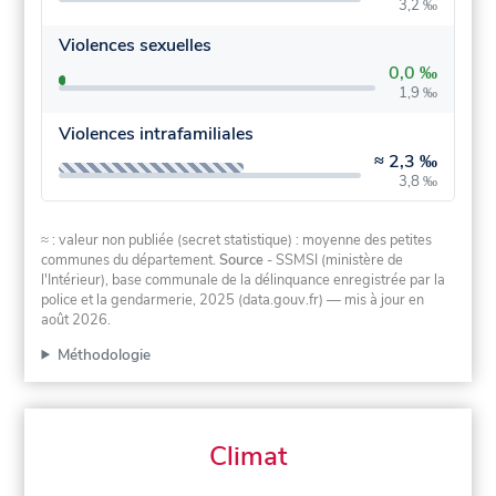
3,2 ‰
Violences sexuelles
0,0 ‰
1,9 ‰
Violences intrafamiliales
≈
2,3 ‰
3,8 ‰
≈ : valeur non publiée (secret statistique) : moyenne des petites
communes du département.
Source
- SSMSI (ministère de
l'Intérieur), base communale de la délinquance enregistrée par la
police et la gendarmerie, 2025 (data.gouv.fr)
— mis à jour en
août 2026
.
Méthodologie
Climat