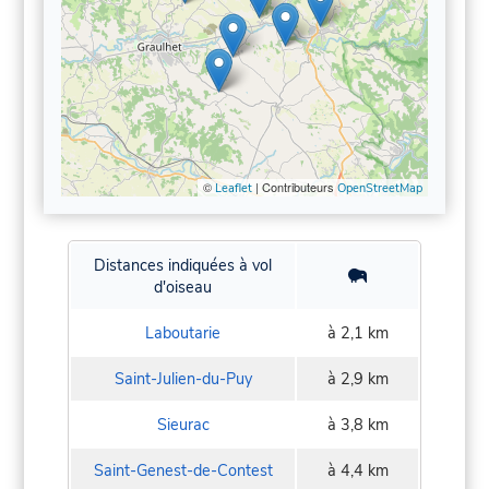
©
| Contributeurs
Leaflet
OpenStreetMap
Distances indiquées à vol
d'oiseau
Laboutarie
à 2,1 km
Saint-Julien-du-Puy
à 2,9 km
Sieurac
à 3,8 km
Saint-Genest-de-Contest
à 4,4 km