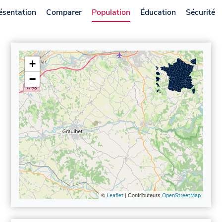
ésentation
Comparer
Population
Éducation
Sécurité
+
−
©
| Contributeurs
Leaflet
OpenStreetMap