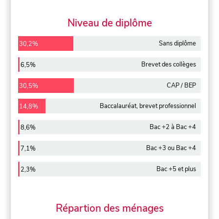
Niveau de diplôme
Sans diplôme
30,2%
Brevet des collèges
6,5%
CAP / BEP
30,5%
Baccalauréat, brevet professionnel
14,8%
Bac +2 à Bac +4
8,6%
Bac +3 ou Bac +4
7,1%
Bac +5 et plus
2,3%
Répartion des ménages