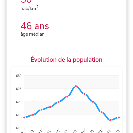
2
hab/km
46 ans
âge médian
Évolution de la population
630
625
620
615
610