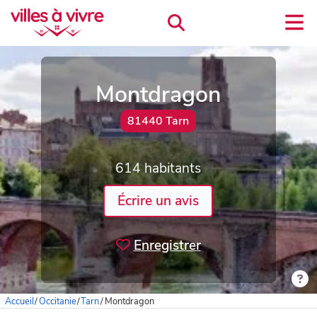
Montdragon
81440 Tarn
614 habitants
Écrire un avis
Enregistrer
Accueil
/
Occitanie
/
Tarn
/
Montdragon