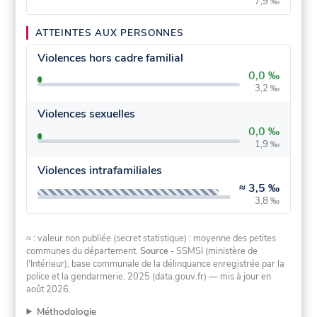
7,9 ‰
ATTEINTES AUX PERSONNES
Violences hors cadre familial
0,0 ‰
3,2 ‰
Violences sexuelles
0,0 ‰
1,9 ‰
Violences intrafamiliales
≈
3,5 ‰
3,8 ‰
≈ : valeur non publiée (secret statistique) : moyenne des petites
communes du département.
Source
- SSMSI (ministère de
l'Intérieur), base communale de la délinquance enregistrée par la
police et la gendarmerie, 2025 (data.gouv.fr)
— mis à jour en
août 2026
.
Méthodologie