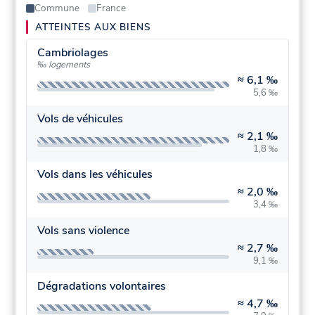
Commune
France
ATTEINTES AUX BIENS
Cambriolages
‰ logements
≈
6,1 ‰
5,6 ‰
Vols de véhicules
≈
2,1 ‰
1,8 ‰
Vols dans les véhicules
≈
2,0 ‰
3,4 ‰
Vols sans violence
≈
2,7 ‰
9,1 ‰
Dégradations volontaires
≈
4,7 ‰