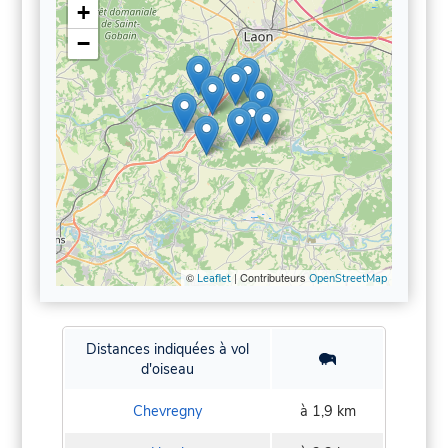
+
−
©
| Contributeurs
Leaflet
OpenStreetMap
Distances indiquées à vol
d'oiseau
Chevregny
à 1,9 km