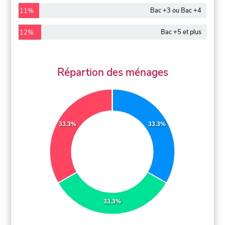
Bac +3 ou Bac +4
11%
Bac +5 et plus
12%
Répartion des ménages
33.3%
33.3%
33.3%