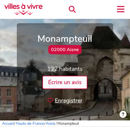
Monampteuil
02000 Aisne
122 habitants
Écrire un avis
Enregistrer
Accueil
/
Hauts-de-France
/
Aisne
/
Monampteuil