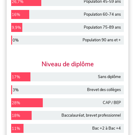
Population 45-59 ans
26,7%
Population 60-74 ans
16%
Population 75-89 ans
9,9%
Population 90 ans et +
0%
Niveau de diplôme
Sans diplôme
17%
Brevet des collèges
3%
CAP / BEP
28%
Baccalauréat, brevet professionnel
18%
Bac +2 à Bac +4
11%