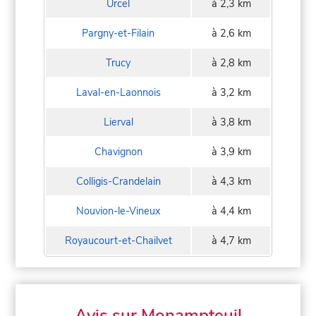
Urcel
à 2,3 km
Pargny-et-Filain
à 2,6 km
Trucy
à 2,8 km
Laval-en-Laonnois
à 3,2 km
Lierval
à 3,8 km
Chavignon
à 3,9 km
Colligis-Crandelain
à 4,3 km
Nouvion-le-Vineux
à 4,4 km
Royaucourt-et-Chailvet
à 4,7 km
Avis sur Monampteuil