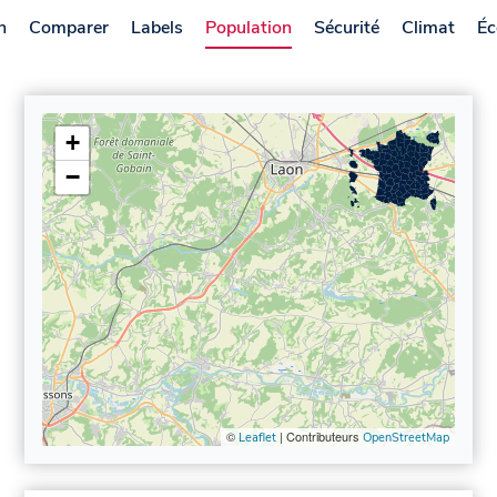
n
Comparer
Labels
Population
Sécurité
Climat
Éc
+
−
©
| Contributeurs
Leaflet
OpenStreetMap