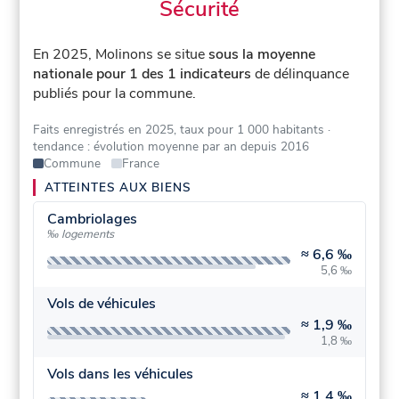
Sécurité
En 2025, Molinons se situe
sous la moyenne
nationale pour 1 des 1 indicateurs
de délinquance
publiés pour la commune.
Faits enregistrés en 2025, taux pour 1 000 habitants
·
tendance : évolution moyenne par an depuis 2016
Commune
France
ATTEINTES AUX BIENS
Cambriolages
‰ logements
≈
6,6 ‰
5,6 ‰
Vols de véhicules
≈
1,9 ‰
1,8 ‰
Vols dans les véhicules
≈
1,4 ‰