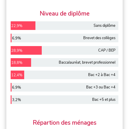
Niveau de diplôme
Sans diplôme
22,9%
Brevet des collèges
6,9%
CAP / BEP
28,9%
Baccalauréat, brevet professionnel
18,8%
Bac +2 à Bac +4
12,4%
Bac +3 ou Bac +4
6,9%
Bac +5 et plus
3,2%
Répartion des ménages