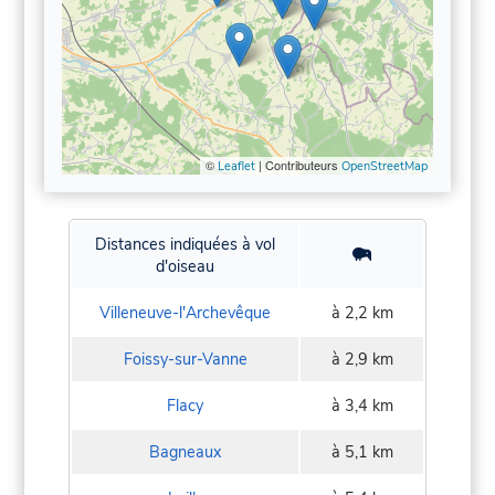
©
| Contributeurs
Leaflet
OpenStreetMap
Distances indiquées à vol
d'oiseau
Villeneuve-l'Archevêque
à 2,2 km
Foissy-sur-Vanne
à 2,9 km
Flacy
à 3,4 km
Bagneaux
à 5,1 km