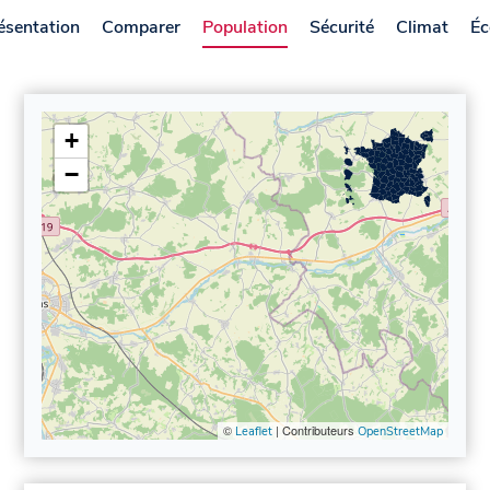
ésentation
Comparer
Population
Sécurité
Climat
Éc
+
−
©
| Contributeurs
Leaflet
OpenStreetMap