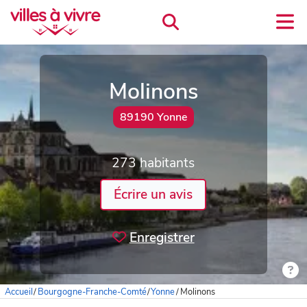
Molinons
89190 Yonne
273 habitants
Écrire un avis
Enregistrer
Accueil
/
Bourgogne-Franche-Comté
/
Yonne
/
Molinons