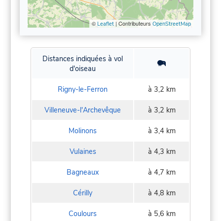
©
| Contributeurs
Leaflet
OpenStreetMap
Distances indiquées à vol
d'oiseau
Rigny-le-Ferron
à 3,2 km
Villeneuve-l'Archevêque
à 3,2 km
Molinons
à 3,4 km
Vulaines
à 4,3 km
Bagneaux
à 4,7 km
Cérilly
à 4,8 km
Coulours
à 5,6 km