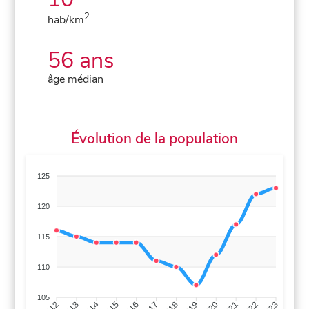
2
hab/km
56 ans
âge médian
Évolution de la population
125
120
115
110
105