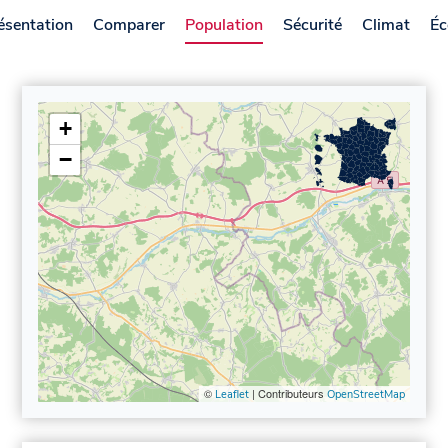
ésentation
Comparer
Population
Sécurité
Climat
Éc
+
−
©
| Contributeurs
Leaflet
OpenStreetMap