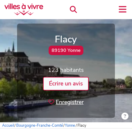
Flacy
89190 Yonne
123 habitants
Écrire un avis
Enregistrer
Accueil
/
Bourgogne-Franche-Comté
/
Yonne
/
Flacy