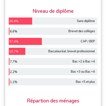
Niveau de diplôme
Sans diplôme
26,4%
Brevet des collèges
6,6%
CAP / BEP
37,4%
Baccalauréat, brevet professionnel
18,7%
Bac +2 à Bac +4
7,7%
Bac +3 ou Bac +4
2,2%
Bac +5 et plus
1,1%
Répartion des ménages