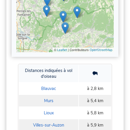
©
| Contributeurs
Leaflet
OpenStreetMap
Distances indiquées à vol
d'oiseau
Blauvac
à 2,8 km
Murs
à 5,4 km
Lioux
à 5,8 km
Villes-sur-Auzon
à 5,9 km