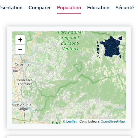
ésentation
Comparer
Population
Éducation
Sécurité
+
−
©
| Contributeurs
Leaflet
OpenStreetMap