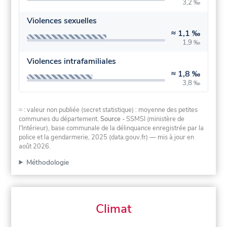
3,2 ‰
Violences sexuelles
≈
1,1 ‰
1,9 ‰
Violences intrafamiliales
≈
1,8 ‰
3,8 ‰
≈ : valeur non publiée (secret statistique) : moyenne des petites
communes du département.
Source
- SSMSI (ministère de
l'Intérieur), base communale de la délinquance enregistrée par la
police et la gendarmerie, 2025 (data.gouv.fr)
— mis à jour en
août 2026
.
Méthodologie
Climat