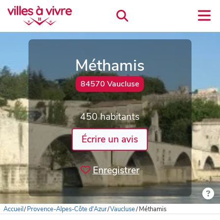
Méthamis
84570 Vaucluse
450 habitants
Écrire un avis
Enregistrer
Accueil
/
Provence-Alpes-Côte d'Azur
/
Vaucluse
/
Méthamis