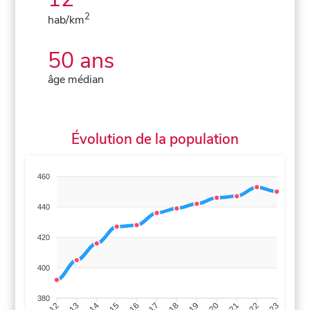
2
hab/km
50 ans
âge médian
Évolution de la population
460
440
420
400
380