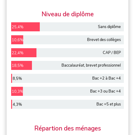
Niveau de diplôme
Sans diplôme
25,4%
Brevet des collèges
10,6%
CAP / BEP
22,4%
Baccalauréat, brevet professionnel
18,5%
Bac +2 à Bac +4
8,5%
Bac +3 ou Bac +4
10,3%
Bac +5 et plus
4,3%
Répartion des ménages