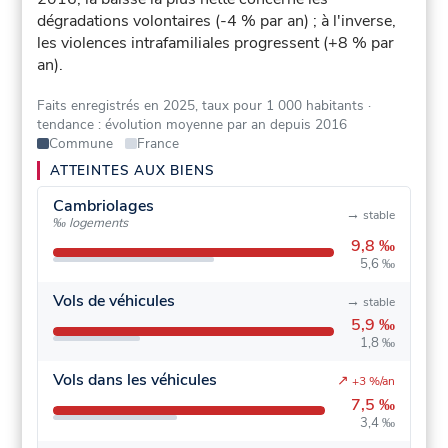
dégradations volontaires (-4 % par an) ; à l'inverse,
les violences intrafamiliales progressent (+8 % par
an).
Faits enregistrés en 2025, taux pour 1 000 habitants
·
tendance : évolution moyenne par an depuis 2016
Commune
France
ATTEINTES AUX BIENS
Cambriolages
→
stable
‰ logements
9,8 ‰
5,6 ‰
Vols de véhicules
→
stable
5,9 ‰
1,8 ‰
Vols dans les véhicules
↗
+3 %/an
7,5 ‰
3,4 ‰