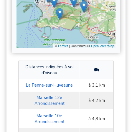
©
| Contributeurs
Leaflet
OpenStreetMap
Distances indiquées à vol
d'oiseau
La Penne-sur-Huveaune
à 3,1 km
Marseille 12e
à 4,2 km
Arrondissement
Marseille 10e
à 4,8 km
Arrondissement