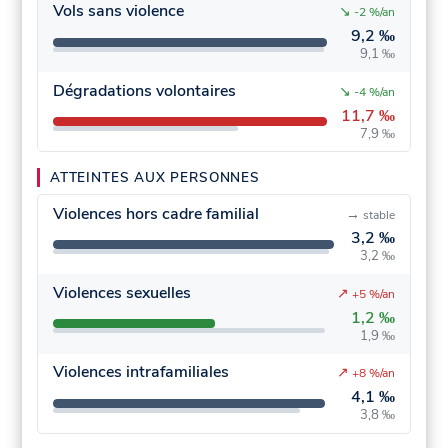
Vols sans violence
↘
-2 %/an
9,2 ‰
9,1 ‰
Dégradations volontaires
↘
-4 %/an
11,7 ‰
7,9 ‰
ATTEINTES AUX PERSONNES
Violences hors cadre familial
→
stable
3,2 ‰
3,2 ‰
Violences sexuelles
↗
+5 %/an
1,2 ‰
1,9 ‰
Violences intrafamiliales
↗
+8 %/an
4,1 ‰
3,8 ‰