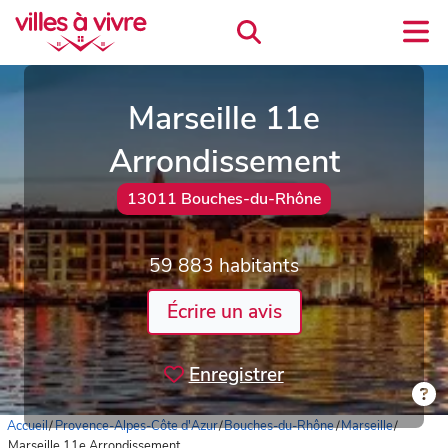
Marseille 11e
Arrondissement
13011 Bouches-du-Rhône
59 883 habitants
Écrire un avis
Enregistrer
Accueil
/
Provence-Alpes-Côte d'Azur
/
Bouches-du-Rhône
/
Marseille
/
Marseille 11e Arrondissement