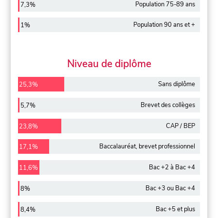
Population 75-89 ans
7,3%
Population 90 ans et +
1%
Niveau de diplôme
Sans diplôme
25,3%
Brevet des collèges
5,7%
CAP / BEP
23,8%
Baccalauréat, brevet professionnel
17,1%
Bac +2 à Bac +4
11,6%
Bac +3 ou Bac +4
8%
Bac +5 et plus
8,4%