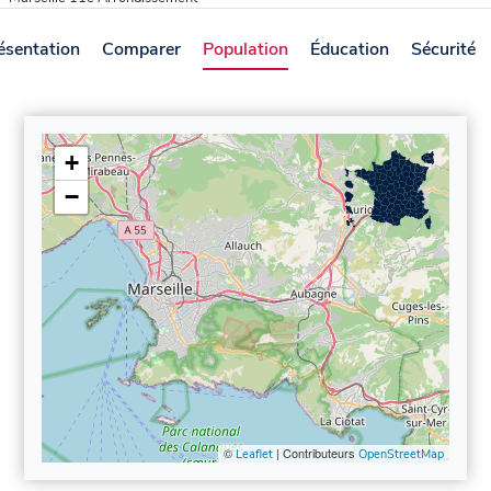
ésentation
Comparer
Population
Éducation
Sécurité
+
−
©
| Contributeurs
Leaflet
OpenStreetMap