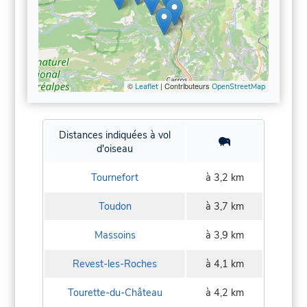
©
| Contributeurs
Leaflet
OpenStreetMap
Distances indiquées à vol
d'oiseau
Tournefort
à 3,2 km
Toudon
à 3,7 km
Massoins
à 3,9 km
Revest-les-Roches
à 4,1 km
Tourette-du-Château
à 4,2 km