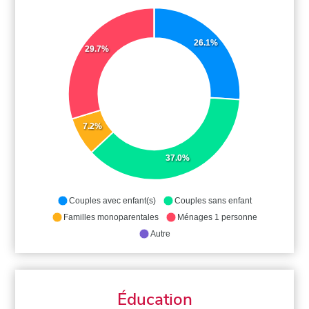
26.1%
29.7%
7.2%
37.0%
Couples avec enfant(s)
Couples sans enfant
Familles monoparentales
Ménages 1 personne
Autre
Éducation