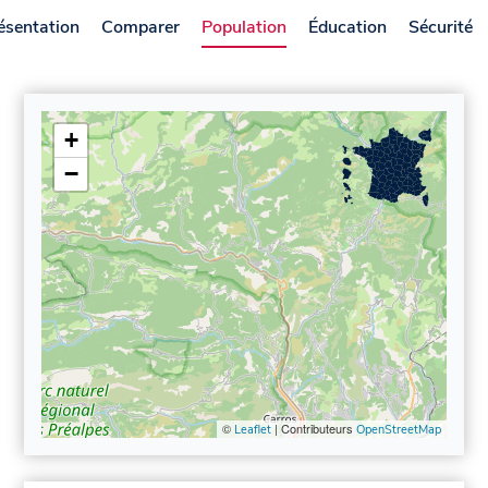
ésentation
Comparer
Population
Éducation
Sécurité
+
−
©
| Contributeurs
Leaflet
OpenStreetMap