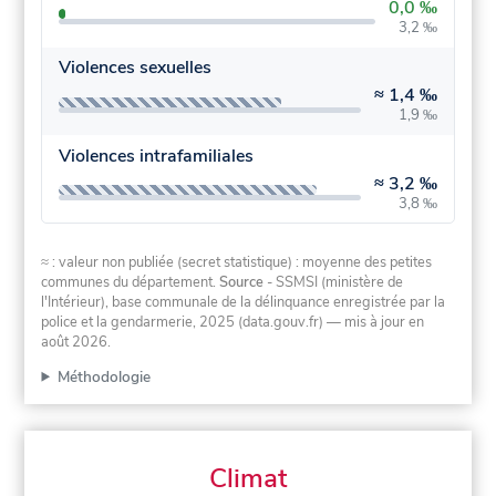
0,0 ‰
3,2 ‰
Violences sexuelles
≈
1,4 ‰
1,9 ‰
Violences intrafamiliales
≈
3,2 ‰
3,8 ‰
≈ : valeur non publiée (secret statistique) : moyenne des petites
communes du département.
Source
- SSMSI (ministère de
l'Intérieur), base communale de la délinquance enregistrée par la
police et la gendarmerie, 2025 (data.gouv.fr)
— mis à jour en
août 2026
.
Méthodologie
Climat