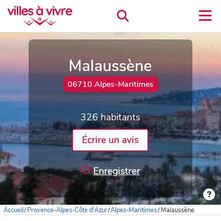
Malaussène
06710 Alpes-Maritimes
326 habitants
Écrire un avis
Enregistrer
Accueil
/
Provence-Alpes-Côte d'Azur
/
Alpes-Maritimes
/
Malaussène