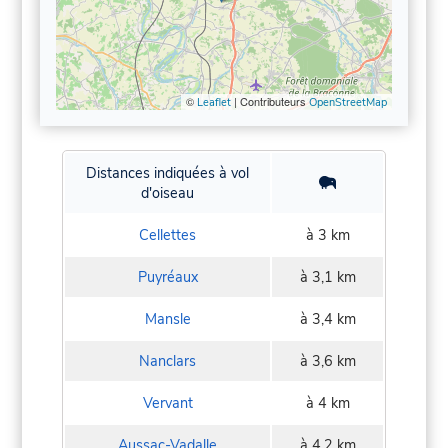
©
| Contributeurs
Leaflet
OpenStreetMap
Distances indiquées à vol
d'oiseau
Cellettes
à 3 km
Puyréaux
à 3,1 km
Mansle
à 3,4 km
Nanclars
à 3,6 km
Vervant
à 4 km
Aussac-Vadalle
à 4,2 km