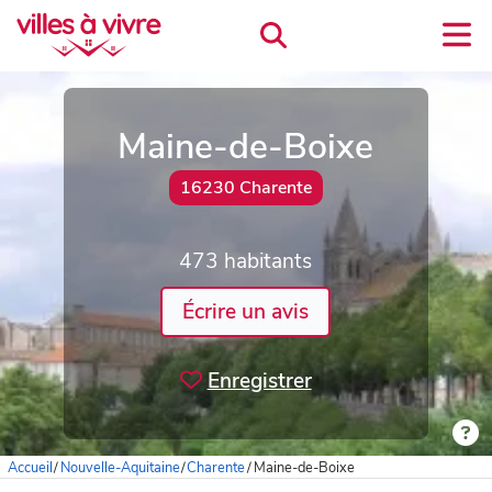
Maine-de-Boixe
16230 Charente
473 habitants
Écrire un avis
Enregistrer
Accueil
/
Nouvelle-Aquitaine
/
Charente
/
Maine-de-Boixe