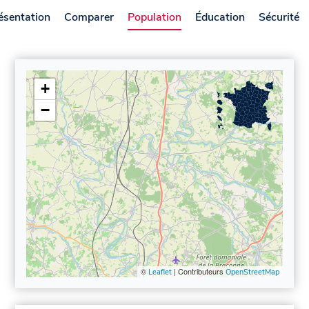
ésentation
Comparer
Population
Éducation
Sécurité
+
−
©
| Contributeurs
Leaflet
OpenStreetMap