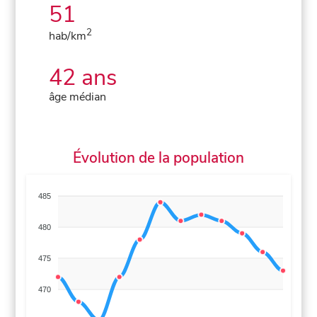
51
2
hab/km
42 ans
âge médian
Évolution de la population
485
480
475
470