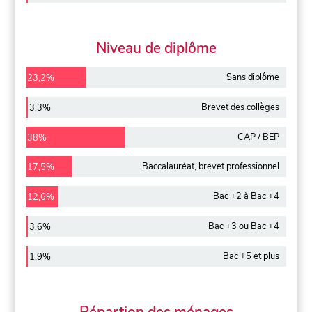
Niveau de diplôme
Sans diplôme
23,2%
Brevet des collèges
3,3%
CAP / BEP
38%
Baccalauréat, brevet professionnel
17,5%
Bac +2 à Bac +4
12,6%
Bac +3 ou Bac +4
3,6%
Bac +5 et plus
1,9%
Répartion des ménages