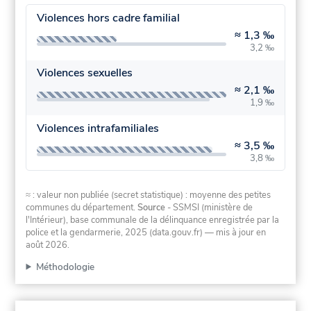
Violences hors cadre familial
≈
1,3 ‰
3,2 ‰
Violences sexuelles
≈
2,1 ‰
1,9 ‰
Violences intrafamiliales
≈
3,5 ‰
3,8 ‰
≈ : valeur non publiée (secret statistique) : moyenne des petites
communes du département.
Source
- SSMSI (ministère de
l'Intérieur), base communale de la délinquance enregistrée par la
police et la gendarmerie, 2025 (data.gouv.fr)
— mis à jour en
août 2026
.
Méthodologie