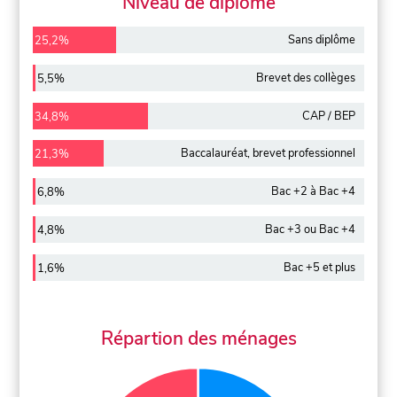
Niveau de diplôme
Sans diplôme
25,2%
Brevet des collèges
5,5%
CAP / BEP
34,8%
Baccalauréat, brevet professionnel
21,3%
Bac +2 à Bac +4
6,8%
Bac +3 ou Bac +4
4,8%
Bac +5 et plus
1,6%
Répartion des ménages