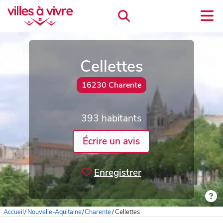
Cellettes
16230 Charente
393 habitants
Écrire un avis
Enregistrer
Accueil
/
Nouvelle-Aquitaine
/
Charente
/
Cellettes