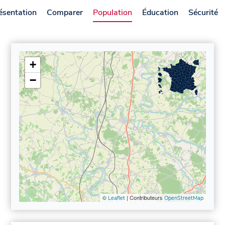
ésentation
Comparer
Population
Éducation
Sécurité
+
−
©
| Contributeurs
Leaflet
OpenStreetMap