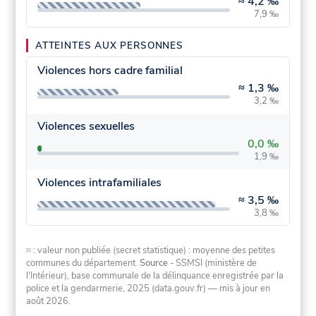
≈
4,2 ‰
7,9 ‰
ATTEINTES AUX PERSONNES
Violences hors cadre familial
≈
1,3 ‰
3,2 ‰
Violences sexuelles
0,0 ‰
1,9 ‰
Violences intrafamiliales
≈
3,5 ‰
3,8 ‰
≈ : valeur non publiée (secret statistique) : moyenne des petites
communes du département.
Source
- SSMSI (ministère de
l'Intérieur), base communale de la délinquance enregistrée par la
police et la gendarmerie, 2025 (data.gouv.fr)
— mis à jour en
août 2026
.