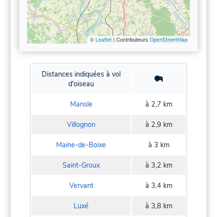
©
| Contributeurs
Leaflet
OpenStreetMap
Distances indiquées à vol
d'oiseau
Mansle
à 2,7 km
Villognon
à 2,9 km
Maine-de-Boixe
à 3 km
Saint-Groux
à 3,2 km
Vervant
à 3,4 km
Luxé
à 3,8 km