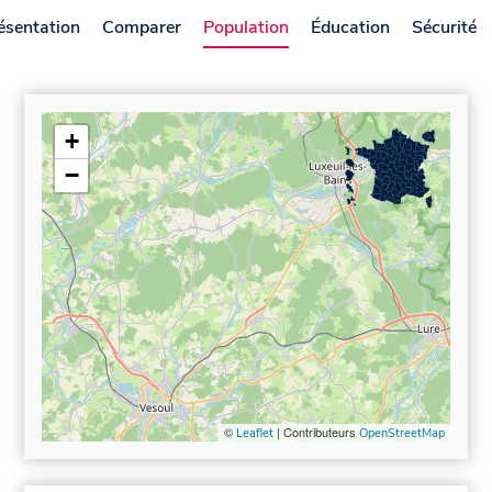
ésentation
Comparer
Population
Éducation
Sécurité
+
−
©
| Contributeurs
Leaflet
OpenStreetMap