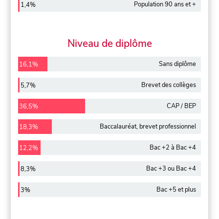
Population 90 ans et +
1,4%
Niveau de diplôme
Sans diplôme
16,1%
Brevet des collèges
5,7%
CAP / BEP
36,5%
Baccalauréat, brevet professionnel
18,3%
Bac +2 à Bac +4
12,2%
Bac +3 ou Bac +4
8,3%
Bac +5 et plus
3%