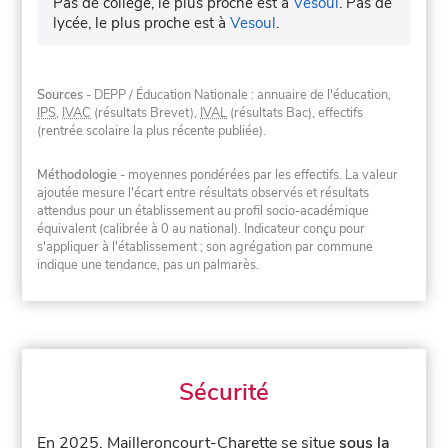
Pas de collège, le plus proche est à
Vesoul
.
Pas de
lycée, le plus proche est à
Vesoul
.
Sources
- DEPP / Éducation Nationale : annuaire de l'éducation,
IPS
,
IVAC
(résultats Brevet),
IVAL
(résultats Bac), effectifs
(rentrée scolaire la plus récente publiée).
Méthodologie
- moyennes pondérées par les effectifs. La valeur
ajoutée mesure l'écart entre résultats observés et résultats
attendus pour un établissement au profil socio-académique
équivalent (calibrée à 0 au national). Indicateur conçu pour
s'appliquer à l'établissement ; son agrégation par commune
indique une tendance, pas un palmarès.
Sécurité
En 2025, Mailleroncourt-Charette se situe
sous la