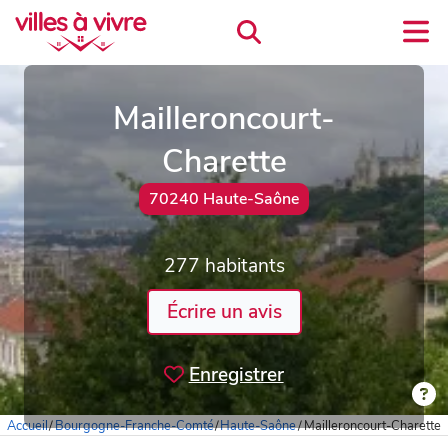
Mailleroncourt-
Charette
70240 Haute-Saône
277 habitants
Écrire un avis
Enregistrer
Accueil
/
Bourgogne-Franche-Comté
/
Haute-Saône
/
Mailleroncourt-Charette