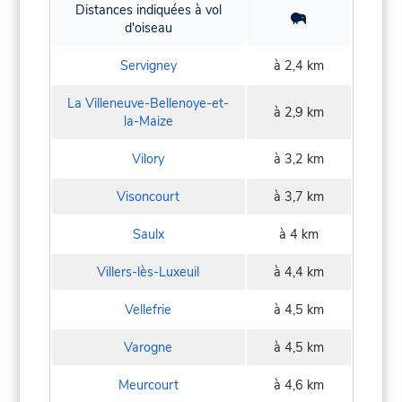
Distances indiquées à vol
d'oiseau
Servigney
à 2,4 km
La Villeneuve-Bellenoye-et-
à 2,9 km
la-Maize
Vilory
à 3,2 km
Visoncourt
à 3,7 km
Saulx
à 4 km
Villers-lès-Luxeuil
à 4,4 km
Vellefrie
à 4,5 km
Varogne
à 4,5 km
Meurcourt
à 4,6 km