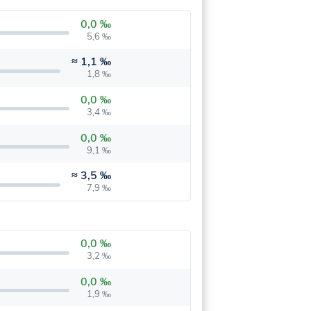
0,0 ‰
5,6 ‰
≈
1,1 ‰
1,8 ‰
0,0 ‰
3,4 ‰
0,0 ‰
9,1 ‰
≈
3,5 ‰
7,9 ‰
0,0 ‰
3,2 ‰
0,0 ‰
1,9 ‰