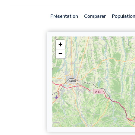
Présentation
Comparer
Populatio
+
−