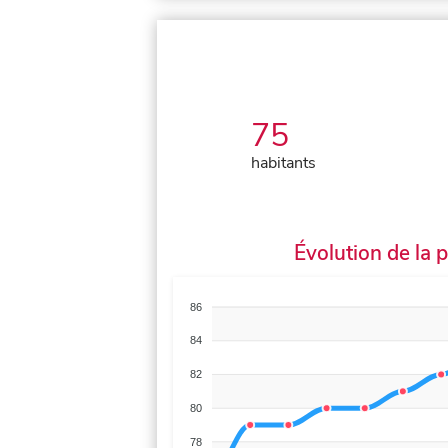
75
habitants
Évolution de la 
86
84
82
80
78