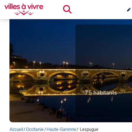
75 habitants
Accueil
/
Occitanie
/
Haute-Garonne
/
Lespugue