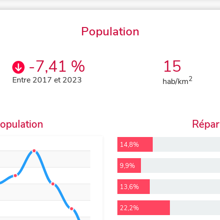
Population
-7,41 %
15
Entre 2017 et 2023
2
hab/km
population
Répart
14,8%
9,9%
13,6%
22,2%