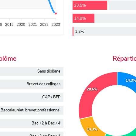
23,5%
14,8%
18
2019
2020
2021
2022
2023
1,2%
iplôme
Réparti
Sans diplôme
14.3
Brevet des collèges
28.6%
CAP / BEP
Baccalauréat, brevet professionnel
Bac +2 à Bac +4
14.3%