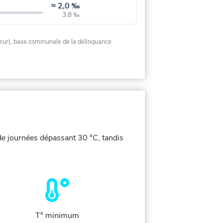
≈
2,0 ‰
3,8 ‰
rieur), base communale de la délinquance
de journées dépassant 30 °C, tandis
T° minimum