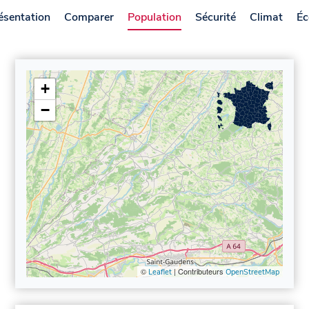
ésentation
Comparer
Population
Sécurité
Climat
Éc
+
−
©
| Contributeurs
Leaflet
OpenStreetMap