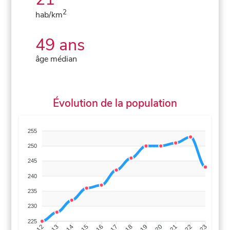
2
hab/km
49 ans
âge médian
Évolution de la population
255
250
245
240
235
230
225