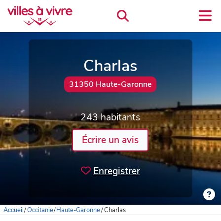
Charlas
31350 Haute-Garonne
243 habitants
Écrire un avis
Enregistrer
Accueil
/
Occitanie
/
Haute-Garonne
/
Charlas