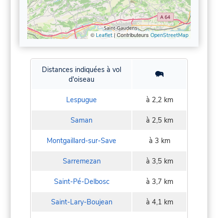
©
| Contributeurs
Leaflet
OpenStreetMap
Distances indiquées à vol
d'oiseau
Lespugue
à 2,2 km
Saman
à 2,5 km
Montgaillard-sur-Save
à 3 km
Sarremezan
à 3,5 km
Saint-Pé-Delbosc
à 3,7 km
Saint-Lary-Boujean
à 4,1 km