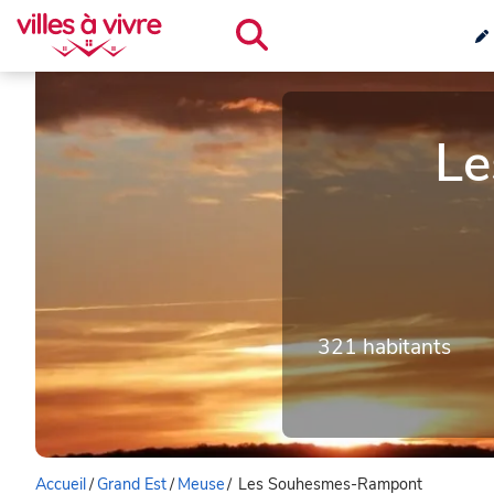
Le
321 habitants
Accueil
/
Grand Est
/
Meuse
/
Les Souhesmes-Rampont