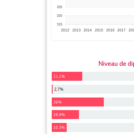
325
320
315
2012
2013
2014
2015
2016
2017
20
Niveau de d
21,1%
2,7%
36%
18,9%
10,3%