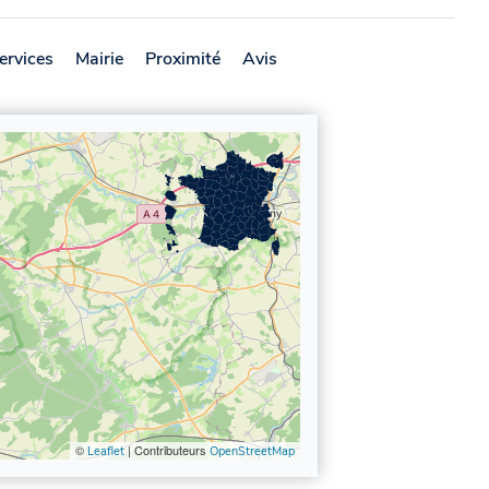
ervices
Mairie
Proximité
Avis
©
| Contributeurs
Leaflet
OpenStreetMap