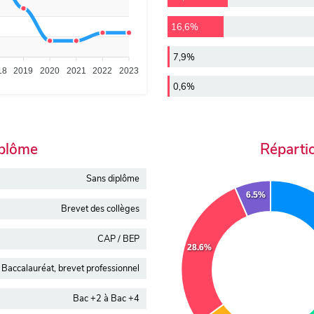
16,6%
7,9%
18
2019
2020
2021
2022
2023
0,6%
iplôme
Réparti
Sans diplôme
6.5%
Brevet des collèges
CAP / BEP
28.6%
Baccalauréat, brevet professionnel
Bac +2 à Bac +4