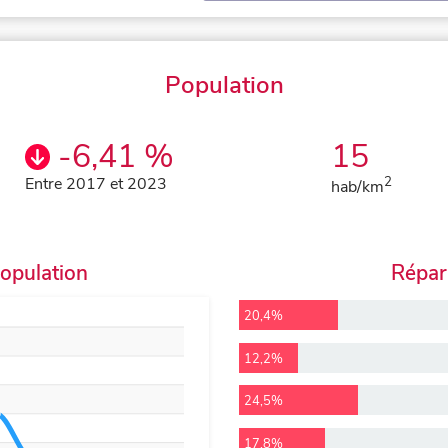
Population
-6,41 %
15
Entre 2017 et 2023
2
hab/km
population
Répart
20,4%
12,2%
24,5%
17,8%