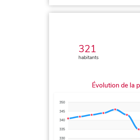
321
habitants
Évolution de la 
350
345
340
335
330