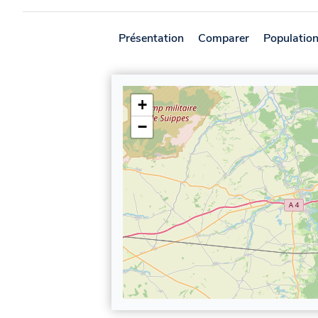
Présentation
Comparer
Populatio
+
−