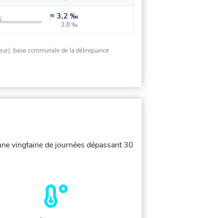
≈
3,2 ‰
3,8 ‰
rieur), base communale de la délinquance
une vingtaine de journées dépassant 30