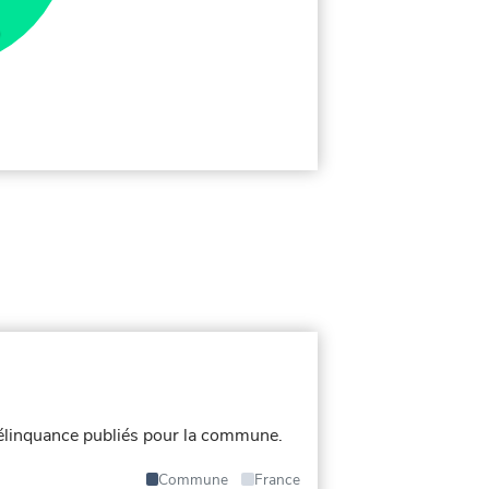
élinquance publiés pour la commune.
Commune
France