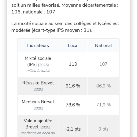
soit un
milieu favorisé
.
Moyenne départementale :
106, nationale : 107.
La mixité sociale au sein des collèges et lycées est
modérée
(écart-type IPS moyen : 31).
Indicateurs
Local
National
Mixité sociale
113
107
(IPS)
(2025)
milieu favorisé
Réussite Brevet
91,6 %
86,9 %
(2025)
Mentions Brevet
78,6 %
71,9 %
(2025)
Valeur ajoutée
Brevet
(2025)
-2,1 pts
0 pts
tendance en deçà du