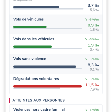
3,7 ‰
5,6 ‰
Vols de véhicules
↘
-6 %/an
0,9 ‰
1,8 ‰
Vols dans les véhicules
↘
-6 %/an
1,9 ‰
3,4 ‰
Vols sans violence
↘
-3 %/an
8,3 ‰
9,1 ‰
Dégradations volontaires
↘
-3 %/an
11,5 ‰
7,9 ‰
ATTEINTES AUX PERSONNES
Violences hors cadre familial
↘
-3 %/an