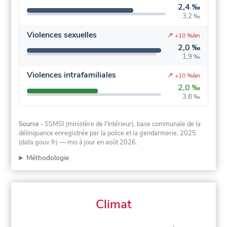
2,4 ‰
3,2 ‰
Violences sexuelles
↗
+10 %/an
2,0 ‰
1,9 ‰
Violences intrafamiliales
↗
+10 %/an
2,0 ‰
3,8 ‰
Source
- SSMSI (ministère de l'Intérieur), base communale de la
délinquance enregistrée par la police et la gendarmerie, 2025
(data.gouv.fr)
— mis à jour en août 2026
.
Méthodologie
Climat