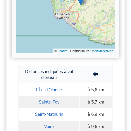
©
| Contributeurs
Leaflet
OpenStreetMap
Distances indiquées à vol
d'oiseau
L'Île-d'Olonne
à 5,6 km
Sainte-Foy
à 5,7 km
Saint-Mathurin
à 6,9 km
Vairé
à 9,6 km