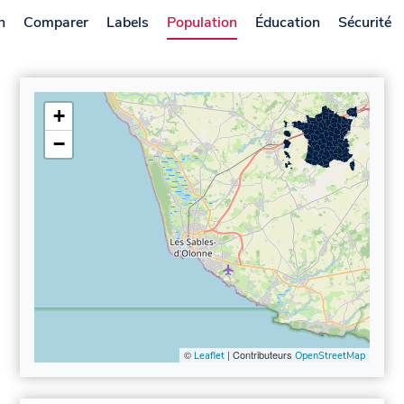
n
Comparer
Labels
Population
Éducation
Sécurité
+
−
©
| Contributeurs
Leaflet
OpenStreetMap