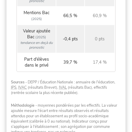
pronostic
Mentions Bac
66,5 %
60,9 %
(2025)
Valeur ajoutée
Bac
(2025)
-0,4 pts
0 pts
tendance en deçà du
pronostic
Part d'élèves
39,7 %
17,4 %
dans le privé
Sources
- DEPP / Éducation Nationale : annuaire de l'éducation,
IPS
,
IVAC
(résultats Brevet),
IVAL
(résultats Bac), effectifs
(rentrée scolaire la plus récente publiée).
Méthodologie
- moyennes pondérées par les effectifs. La valeur
ajoutée mesure l'écart entre résultats observés et résultats
attendus pour un établissement au profil socio-académique
équivalent (calibrée à 0 au national). Indicateur conçu pour
s'appliquer à l'établissement ; son agrégation par commune