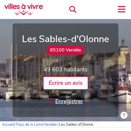
Les Sables-d'Olonne
85100 Vendée
49 603 habitants
Écrire un avis
Enregistrer
Accueil
/
Pays de la Loire
/
Vendée
/
Les Sables-d'Olonne