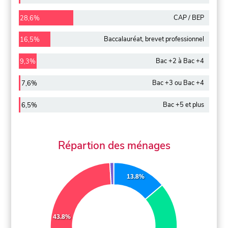
CAP / BEP
28,6%
Baccalauréat, brevet professionnel
16,5%
Bac +2 à Bac +4
9,3%
Bac +3 ou Bac +4
7,6%
Bac +5 et plus
6,5%
Répartion des ménages
13.8%
43.8%