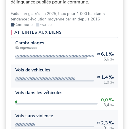
délinquance publiés pour la commune.
Faits enregistrés en 2025, taux pour 1 000 habitants
·
tendance : évolution moyenne par an depuis 2016
Commune
France
ATTEINTES AUX BIENS
Cambriolages
‰ logements
≈
6,1 ‰
5,6 ‰
Vols de véhicules
≈
1,4 ‰
1,8 ‰
Vols dans les véhicules
0,0 ‰
3,4 ‰
Vols sans violence
≈
2,3 ‰
9,1 ‰