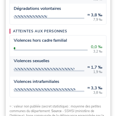
Dégradations volontaires
≈
3,8 ‰
7,9 ‰
ATTEINTES AUX PERSONNES
Violences hors cadre familial
0,0 ‰
3,2 ‰
Violences sexuelles
≈
1,7 ‰
1,9 ‰
Violences intrafamiliales
≈
3,3 ‰
3,8 ‰
≈ : valeur non publiée (secret statistique) : moyenne des petites
communes du département.
Source
- SSMSI (ministère de
l'Intérieur), base communale de la délinquance enregistrée par la