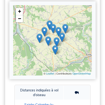
+
−
©
| Contributeurs
Leaflet
OpenStreetMap
Distances indiquées à vol
d'oiseau
Sainte-Colombe-la-