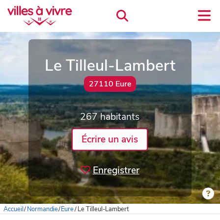
Le Tilleul-Lambert
27110 Eure
267 habitants
Écrire un avis
Enregistrer
Accueil
/
Normandie
/
Eure
/
Le Tilleul-Lambert