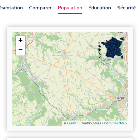
ésentation
Comparer
Population
Éducation
Sécurité
+
−
©
| Contributeurs
Leaflet
OpenStreetMap