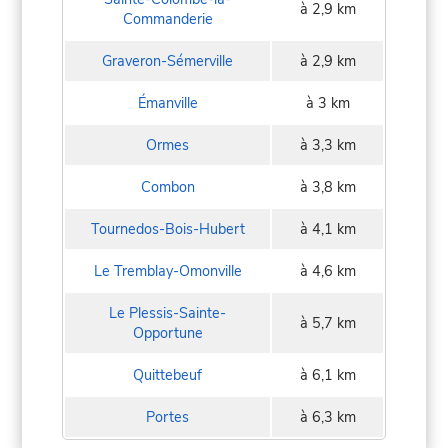
à 2,9 km
Commanderie
Graveron-Sémerville
à 2,9 km
Émanville
à 3 km
Ormes
à 3,3 km
Combon
à 3,8 km
Tournedos-Bois-Hubert
à 4,1 km
Le Tremblay-Omonville
à 4,6 km
Le Plessis-Sainte-
à 5,7 km
Opportune
Quittebeuf
à 6,1 km
Portes
à 6,3 km