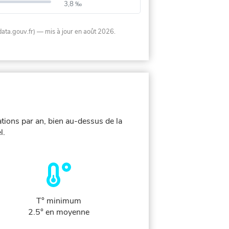
3,8 ‰
data.gouv.fr)
— mis à jour en août 2026
.
tions par an, bien au-dessus de la
l.
T° minimum
2.5° en moyenne