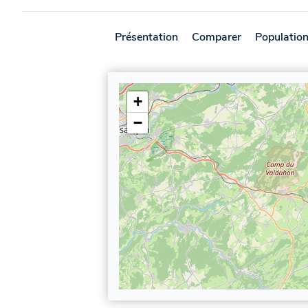
Présentation
Comparer
Populatio
+
−