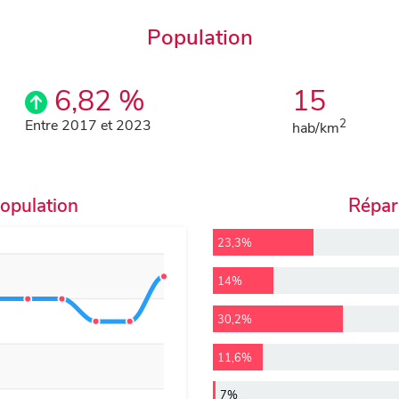
Population
6,82 %
15
Entre 2017 et 2023
2
hab/km
population
Répart
23,3%
14%
30,2%
11,6%
7%