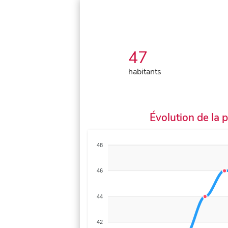
47
habitants
Évolution de la 
48
46
44
42