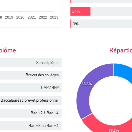
14%
18
2019
2020
2021
2022
2023
0%
iplôme
Réparti
Sans diplôme
Brevet des collèges
33.3%
CAP / BEP
Baccalauréat, brevet professionnel
Bac +2 à Bac +4
Bac +3 ou Bac +4
33.3%