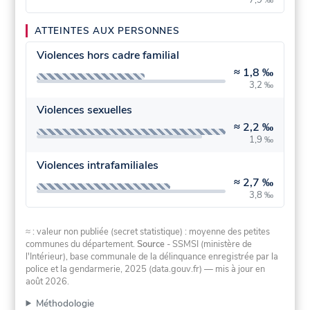
ATTEINTES AUX PERSONNES
Violences hors cadre familial
≈
1,8 ‰
3,2 ‰
Violences sexuelles
≈
2,2 ‰
1,9 ‰
Violences intrafamiliales
≈
2,7 ‰
3,8 ‰
≈ : valeur non publiée (secret statistique) : moyenne des petites
communes du département.
Source
- SSMSI (ministère de
l'Intérieur), base communale de la délinquance enregistrée par la
police et la gendarmerie, 2025 (data.gouv.fr)
— mis à jour en
août 2026
.
Méthodologie