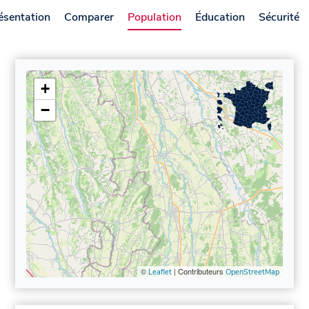
ésentation
Comparer
Population
Éducation
Sécurité
+
−
©
| Contributeurs
Leaflet
OpenStreetMap