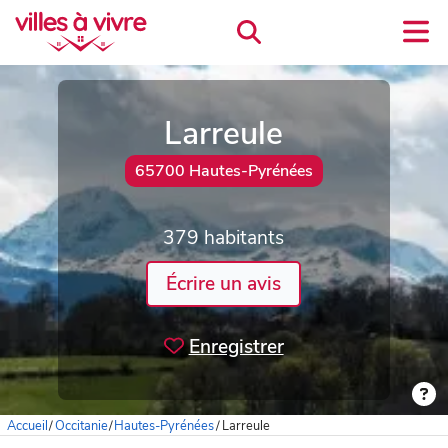
Larreule
65700 Hautes-Pyrénées
379 habitants
Écrire un avis
Enregistrer
Accueil
/
Occitanie
/
Hautes-Pyrénées
/
Larreule