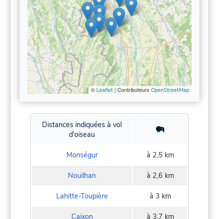
©
| Contributeurs
Leaflet
OpenStreetMap
Distances indiquées à vol
d'oiseau
Monségur
à 2,5 km
Nouilhan
à 2,6 km
Lahitte-Toupière
à 3 km
Caixon
à 3,7 km