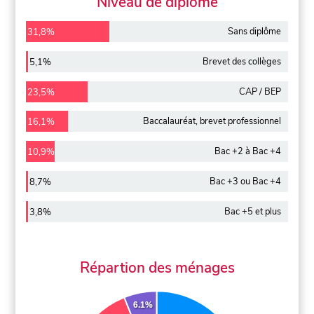
Niveau de diplôme
Sans diplôme
31,8%
Brevet des collèges
5,1%
CAP / BEP
23,5%
Baccalauréat, brevet professionnel
16,1%
Bac +2 à Bac +4
10,9%
Bac +3 ou Bac +4
8,7%
Bac +5 et plus
3,8%
Répartion des ménages
6.1%