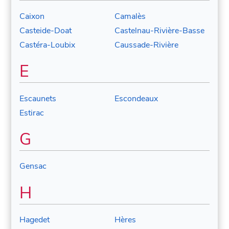
Caixon
Camalès
Casteide-Doat
Castelnau-Rivière-Basse
Castéra-Loubix
Caussade-Rivière
E
Escaunets
Escondeaux
Estirac
G
Gensac
H
Hagedet
Hères