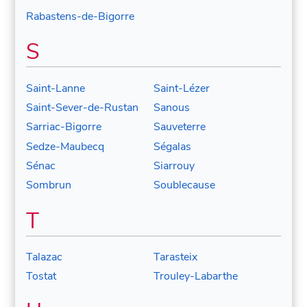
Rabastens-de-Bigorre
S
Saint-Lanne
Saint-Lézer
Saint-Sever-de-Rustan
Sanous
Sarriac-Bigorre
Sauveterre
Sedze-Maubecq
Ségalas
Sénac
Siarrouy
Sombrun
Soublecause
T
Talazac
Tarasteix
Tostat
Trouley-Labarthe