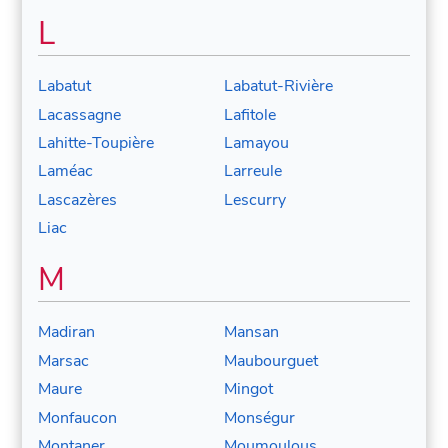
L
Labatut
Labatut-Rivière
Lacassagne
Lafitole
Lahitte-Toupière
Lamayou
Laméac
Larreule
Lascazères
Lescurry
Liac
M
Madiran
Mansan
Marsac
Maubourguet
Maure
Mingot
Monfaucon
Monségur
Montaner
Moumoulous