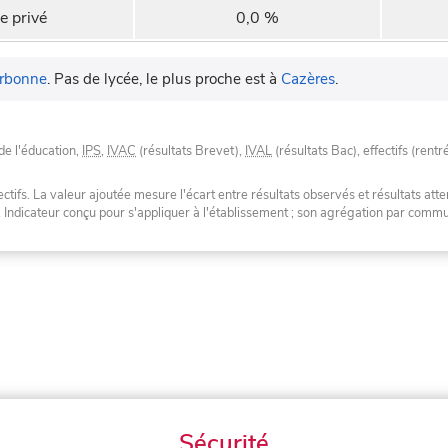
e privé
0,0 %
rbonne
.
Pas de lycée, le plus proche est à
Cazères
.
de l'éducation,
IPS
,
IVAC
(résultats Brevet),
IVAL
(résultats Bac), effectifs (rentr
tifs. La valeur ajoutée mesure l'écart entre résultats observés et résultats atte
. Indicateur conçu pour s'appliquer à l'établissement ; son agrégation par com
Sécurité