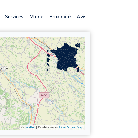
Services
Mairie
Proximité
Avis
©
| Contributeurs
Leaflet
OpenStreetMap