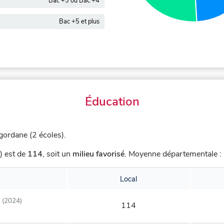
Bac +3 ou Bac +4
Bac +5 et plus
Éducation
gordane (2 écoles).
) est de
114
,
soit un
milieu favorisé
.
Moyenne départementale : 
Local
(2024)
114