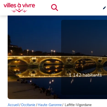
1 142 habitants
Accueil
/
Occitanie
/
Haute-Garonne
/
Lafitte-Vigordane