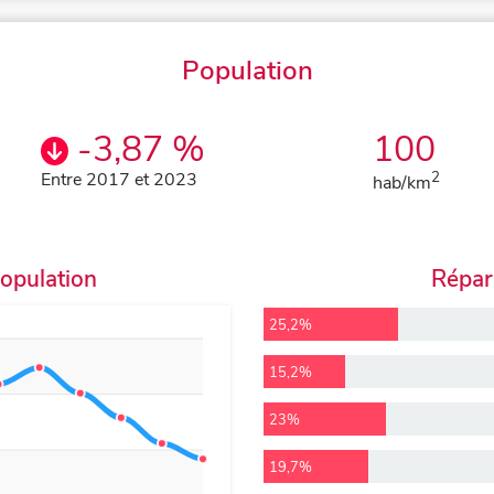
Population
-3,87 %
100
Entre 2017 et 2023
2
hab/km
population
Répart
25,2%
15,2%
23%
19,7%