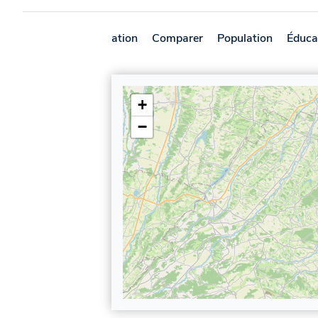
Présentation
Comparer
Population
Éduca
+
−