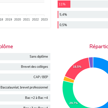
11%
5,4%
18
2019
2020
2021
2022
2023
0,5%
iplôme
Réparti
Sans diplôme
Brevet des collèges
16.5%
CAP / BEP
Baccalauréat, brevet professionnel
Bac +2 à Bac +4
29.7%