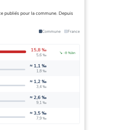
ce publiés pour la commune.
Depuis
Commune
France
15,8 ‰
↘
-8 %/an
5,6 ‰
≈
1,1 ‰
1,8 ‰
≈
1,2 ‰
3,4 ‰
≈
2,6 ‰
9,1 ‰
≈
3,5 ‰
7,9 ‰