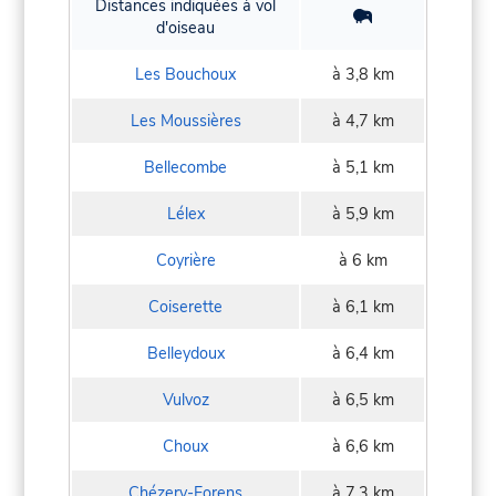
Distances indiquées à vol
d'oiseau
Les Bouchoux
à 3,8 km
Les Moussières
à 4,7 km
Bellecombe
à 5,1 km
Lélex
à 5,9 km
Coyrière
à 6 km
Coiserette
à 6,1 km
Belleydoux
à 6,4 km
Vulvoz
à 6,5 km
Choux
à 6,6 km
Chézery-Forens
à 7,3 km