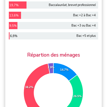
Baccalauréat, brevet professionnel
19,7%
Bac +2 à Bac +4
13,6%
Bac +3 ou Bac +4
9,5%
Bac +5 et plus
6,8%
Répartion des ménages
2.9%
14.7%
38.2%
26.5%