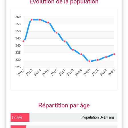
Évolution de la population
360
355
350
345
340
335
330
325
2013
2014
2015
2016
2017
2018
2019
2020
2021
2022
2012
2023
Répartition par âge
Population 0-14 ans
17,5%