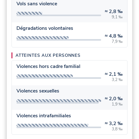
Vols sans violence
≈
2,8 ‰
9,1 ‰
Dégradations volontaires
≈
4,8 ‰
7,9 ‰
ATTEINTES AUX PERSONNES
Violences hors cadre familial
≈
2,1 ‰
3,2 ‰
Violences sexuelles
≈
2,0 ‰
1,9 ‰
Violences intrafamiliales
≈
3,2 ‰
3,8 ‰