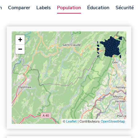
n
Comparer
Labels
Population
Éducation
Sécurité
+
−
©
| Contributeurs
Leaflet
OpenStreetMap