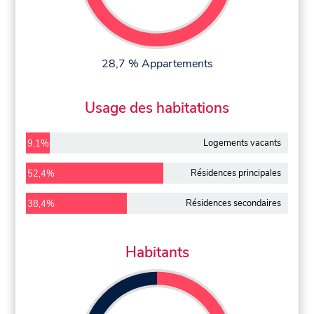
28,7 % Appartements
Usage des habitations
Logements vacants
9,1%
Résidences principales
52,4%
Résidences secondaires
38,4%
Habitants