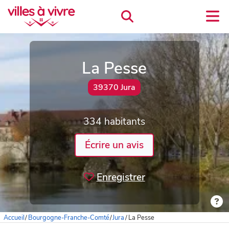
La Pesse
39370 Jura
334 habitants
Écrire un avis
Enregistrer
Accueil
/
Bourgogne-Franche-Comté
/
Jura
/
La Pesse