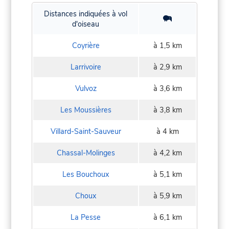
Distances indiquées à vol
d'oiseau
Coyrière
à 1,5 km
Larrivoire
à 2,9 km
Vulvoz
à 3,6 km
Les Moussières
à 3,8 km
Villard-Saint-Sauveur
à 4 km
Chassal-Molinges
à 4,2 km
Les Bouchoux
à 5,1 km
Choux
à 5,9 km
La Pesse
à 6,1 km