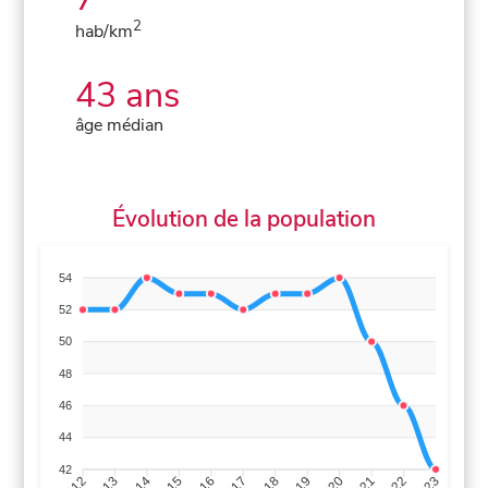
2
hab/km
43 ans
âge médian
Évolution de la population
54
52
50
48
46
44
42