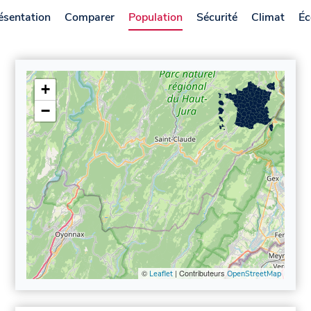
ésentation
Comparer
Population
Sécurité
Climat
Éc
+
−
©
| Contributeurs
Leaflet
OpenStreetMap