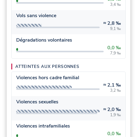
3,4 ‰
Vols sans violence
≈
2,8 ‰
9,1 ‰
Dégradations volontaires
0,0 ‰
7,9 ‰
ATTEINTES AUX PERSONNES
Violences hors cadre familial
≈
2,1 ‰
3,2 ‰
Violences sexuelles
≈
2,0 ‰
1,9 ‰
Violences intrafamiliales
0,0 ‰