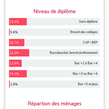
Niveau de diplôme
Sans diplôme
19,4%
Brevet des collèges
5,6%
CAP / BEP
16,7%
Baccalauréat, brevet professionnel
22,2%
Bac +2 à Bac +4
13,9%
Bac +3 ou Bac +4
19,4%
Bac +5 et plus
2,8%
Répartion des ménages