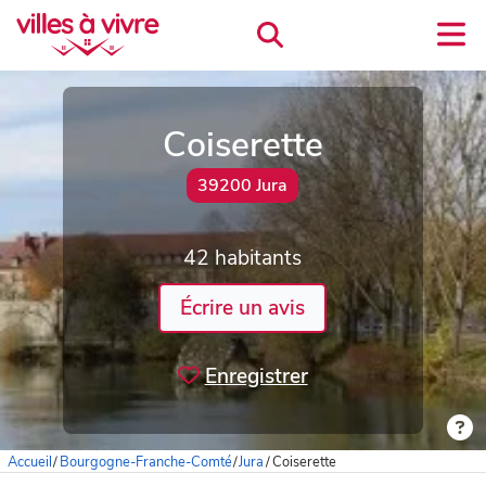
Coiserette
39200 Jura
42 habitants
Écrire un avis
Enregistrer
Accueil
/
Bourgogne-Franche-Comté
/
Jura
/
Coiserette