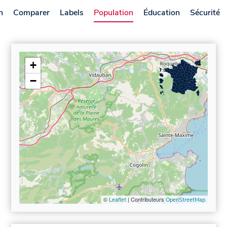
n
Comparer
Labels
Population
Éducation
Sécurité
+
−
©
| Contributeurs
Leaflet
OpenStreetMap