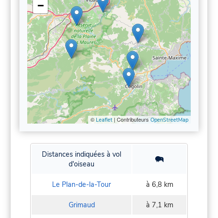
−
©
| Contributeurs
Leaflet
OpenStreetMap
Distances indiquées à vol
d'oiseau
Le Plan-de-la-Tour
à 6,8 km
Grimaud
à 7,1 km