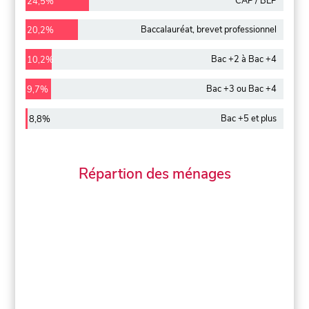
CAP / BEP
24,5%
Baccalauréat, brevet professionnel
20,2%
Bac +2 à Bac +4
10,2%
Bac +3 ou Bac +4
9,7%
Bac +5 et plus
8,8%
Répartion des ménages