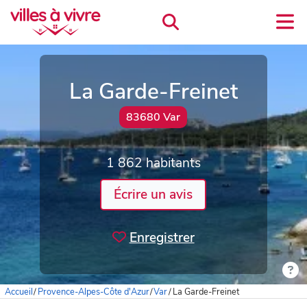
La Garde-Freinet
83680 Var
1 862 habitants
Écrire un avis
Enregistrer
Accueil
/
Provence-Alpes-Côte d'Azur
/
Var
/
La Garde-Freinet