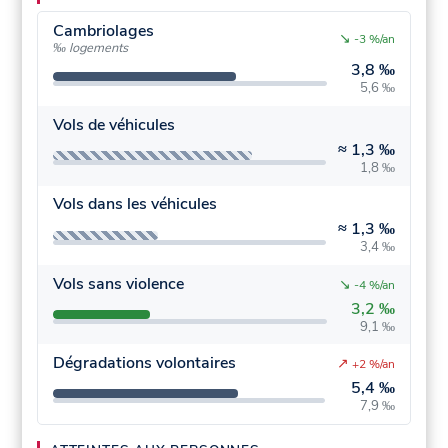
Cambriolages
↘
-3 %/an
‰ logements
3,8 ‰
5,6 ‰
Vols de véhicules
≈
1,3 ‰
1,8 ‰
Vols dans les véhicules
≈
1,3 ‰
3,4 ‰
Vols sans violence
↘
-4 %/an
3,2 ‰
9,1 ‰
Dégradations volontaires
↗
+2 %/an
5,4 ‰
7,9 ‰