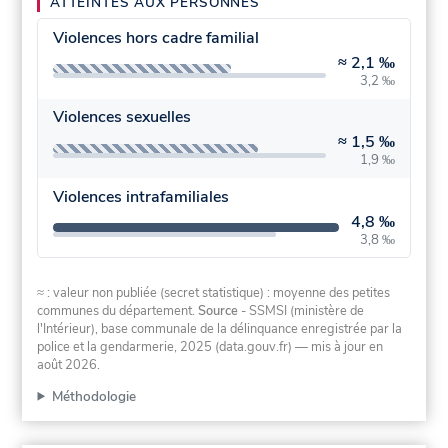
ATTEINTES AUX PERSONNES
Violences hors cadre familial
≈
2,1 ‰
3,2 ‰
Violences sexuelles
≈
1,5 ‰
1,9 ‰
Violences intrafamiliales
4,8 ‰
3,8 ‰
≈ : valeur non publiée (secret statistique) : moyenne des petites
communes du département.
Source
- SSMSI (ministère de
l'Intérieur), base communale de la délinquance enregistrée par la
police et la gendarmerie, 2025 (data.gouv.fr)
— mis à jour en
août 2026
.
Méthodologie