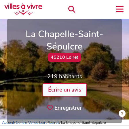
La Chapelle-Saint-
Sépulcre
45210 Loiret
219 habitants
Écrire un avis
Enregistrer
Accueil
/
Centre-Val de Loire
/
Loiret
/
La Chapelle-Saint-Sépulcre