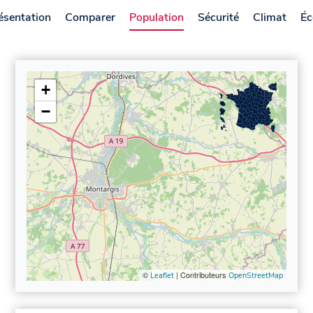
ésentation
Comparer
Population
Sécurité
Climat
Éc
+
−
©
| Contributeurs
Leaflet
OpenStreetMap