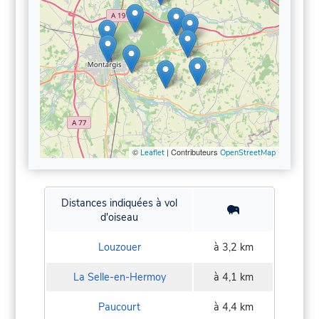
©
| Contributeurs
Leaflet
OpenStreetMap
Distances indiquées à vol
d'oiseau
Louzouer
à 3,2 km
La Selle-en-Hermoy
à 4,1 km
Paucourt
à 4,4 km