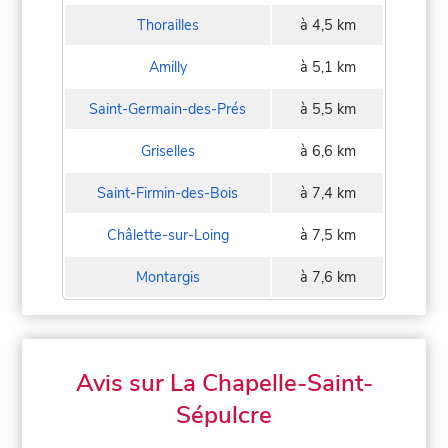
Thorailles
à 4,5 km
Amilly
à 5,1 km
Saint-Germain-des-Prés
à 5,5 km
Griselles
à 6,6 km
Saint-Firmin-des-Bois
à 7,4 km
Châlette-sur-Loing
à 7,5 km
Montargis
à 7,6 km
Avis sur La Chapelle-Saint-
Sépulcre