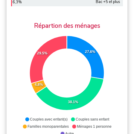
Bac +5 et plus
6,3%
Répartion des ménages
27.6%
29.5%
4.8%
38.1%
Couples avec enfant(s)
Couples sans enfant
Familles monoparentales
Ménages 1 personne
Autre