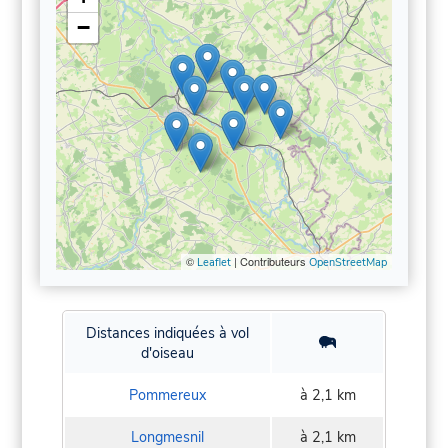
−
©
| Contributeurs
Leaflet
OpenStreetMap
Distances indiquées à vol
d'oiseau
Pommereux
à 2,1 km
Longmesnil
à 2,1 km