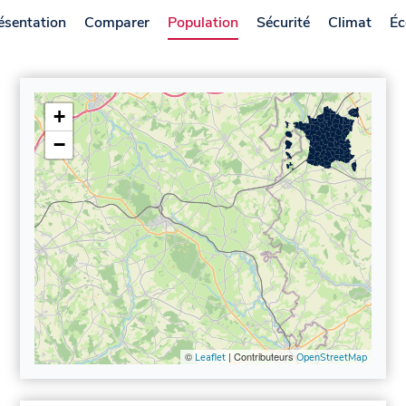
ésentation
Comparer
Population
Sécurité
Climat
Éc
+
−
©
| Contributeurs
Leaflet
OpenStreetMap