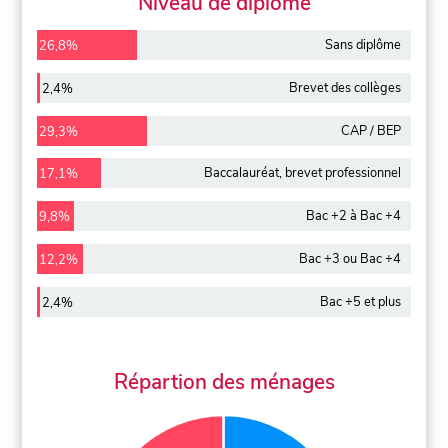
Niveau de diplôme
Sans diplôme
26,8%
Brevet des collèges
2,4%
CAP / BEP
29,3%
Baccalauréat, brevet professionnel
17,1%
Bac +2 à Bac +4
9,8%
Bac +3 ou Bac +4
12,2%
Bac +5 et plus
2,4%
Répartion des ménages