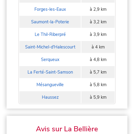
Forges-les-Eaux
à 2,9 km
Saumont-la-Poterie
à 3,2 km
Le Thil-Riberpré
à 3,9 km
Saint-Michel-d'Halescourt
à 4 km
Serqueux
à 4,8 km
La Ferté-Saint-Samson
à 5,7 km
Mésangueville
à 5,8 km
Haussez
à 5,9 km
Avis sur La Bellière