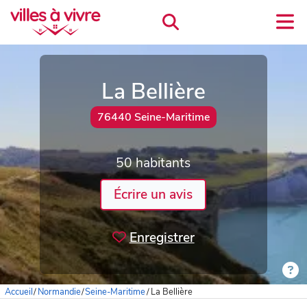
La Bellière
76440 Seine-Maritime
50 habitants
Écrire un avis
Enregistrer
Accueil
/
Normandie
/
Seine-Maritime
/
La Bellière