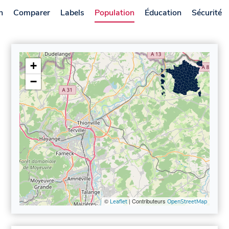
n
Comparer
Labels
Population
Éducation
Sécurité
+
−
©
| Contributeurs
Leaflet
OpenStreetMap