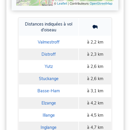
©
| Contributeurs
Leaflet
OpenStreetMap
Distances indiquées à vol
d'oiseau
Valmestroff
à 2,2 km
Distroff
à 2,3 km
Yutz
à 2,6 km
Stuckange
à 2,6 km
Basse-Ham
à 3,1 km
Elzange
à 4,2 km
Illange
à 4,5 km
Inglange
à 4,7 km