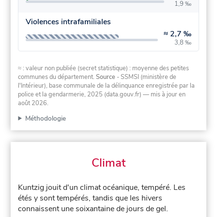
1,9 ‰
Violences intrafamiliales
≈
2,7 ‰
3,8 ‰
≈ : valeur non publiée (secret statistique) : moyenne des petites
communes du département.
Source
- SSMSI (ministère de
l'Intérieur), base communale de la délinquance enregistrée par la
police et la gendarmerie, 2025 (data.gouv.fr)
— mis à jour en
août 2026
.
Méthodologie
Climat
Kuntzig jouit d'un climat océanique, tempéré. Les
étés y sont tempérés, tandis que les hivers
connaissent une soixantaine de jours de gel.