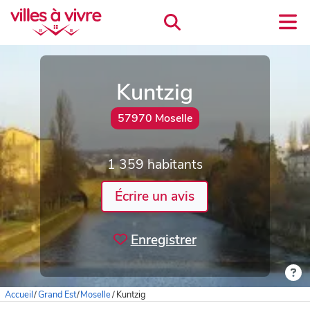
Kuntzig
57970 Moselle
1 359 habitants
Écrire un avis
Enregistrer
Accueil
/
Grand Est
/
Moselle
/
Kuntzig