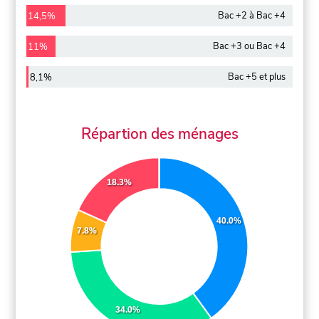
Bac +2 à Bac +4
14,5%
Bac +3 ou Bac +4
11%
Bac +5 et plus
8,1%
Répartion des ménages
18.3%
40.0%
7.8%
34.0%