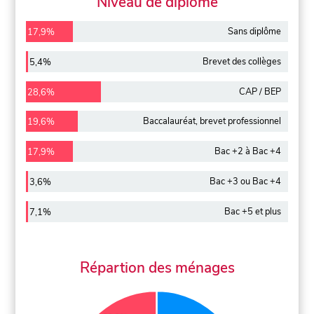
Niveau de diplôme
Sans diplôme
17,9%
Brevet des collèges
5,4%
CAP / BEP
28,6%
Baccalauréat, brevet professionnel
19,6%
Bac +2 à Bac +4
17,9%
Bac +3 ou Bac +4
3,6%
Bac +5 et plus
7,1%
Répartion des ménages