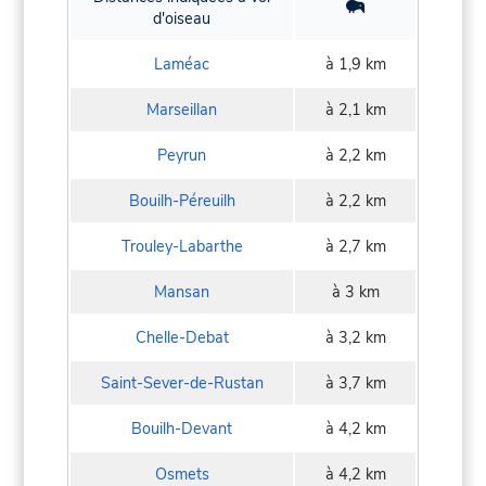
d'oiseau
Laméac
à 1,9 km
Marseillan
à 2,1 km
Peyrun
à 2,2 km
Bouilh-Péreuilh
à 2,2 km
Trouley-Labarthe
à 2,7 km
Mansan
à 3 km
Chelle-Debat
à 3,2 km
Saint-Sever-de-Rustan
à 3,7 km
Bouilh-Devant
à 4,2 km
Osmets
à 4,2 km