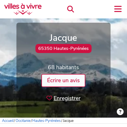
Jacque
65350 Hautes-Pyrénées
68 habitants
Écrire un avis
Enregistrer
Accueil
/
Occitanie
/
Hautes-Pyrénées
/
Jacque