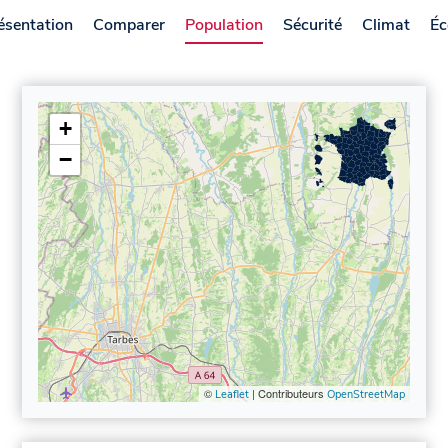
ésentation
Comparer
Population
Sécurité
Climat
Éc
+
−
©
| Contributeurs
Leaflet
OpenStreetMap