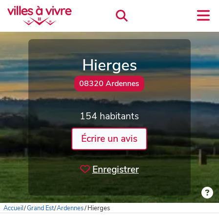
Hierges
08320 Ardennes
154 habitants
Écrire un avis
Enregistrer
Accueil
/
Grand Est
/
Ardennes
/
Hierges