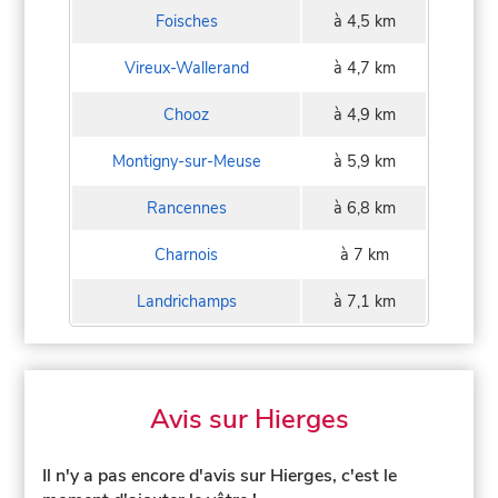
Foisches
à 4,5 km
Vireux-Wallerand
à 4,7 km
Chooz
à 4,9 km
Montigny-sur-Meuse
à 5,9 km
Rancennes
à 6,8 km
Charnois
à 7 km
Landrichamps
à 7,1 km
Avis sur Hierges
Il n'y a pas encore d'avis sur Hierges, c'est le