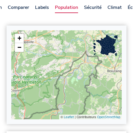
n
Comparer
Labels
Population
Sécurité
Climat
Éc
+
−
©
| Contributeurs
Leaflet
OpenStreetMap