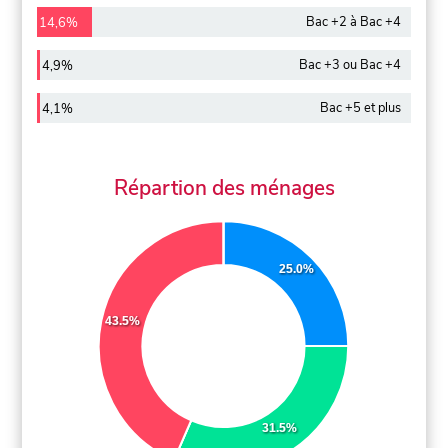
Bac +2 à Bac +4
14,6%
Bac +3 ou Bac +4
4,9%
Bac +5 et plus
4,1%
Répartion des ménages
25.0%
43.5%
31.5%