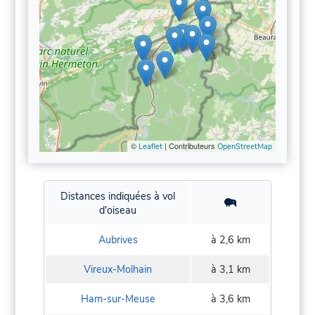
©
| Contributeurs
Leaflet
OpenStreetMap
Distances indiquées à vol
d'oiseau
Aubrives
à 2,6 km
Vireux-Molhain
à 3,1 km
Ham-sur-Meuse
à 3,6 km