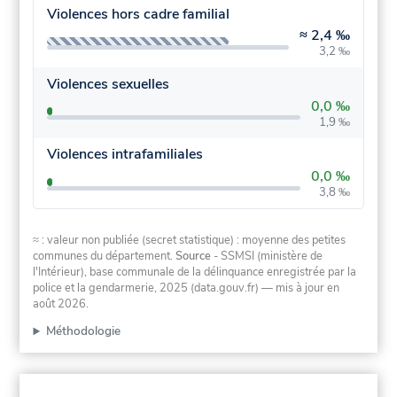
Violences hors cadre familial
≈
2,4 ‰
3,2 ‰
Violences sexuelles
0,0 ‰
1,9 ‰
Violences intrafamiliales
0,0 ‰
3,8 ‰
≈ : valeur non publiée (secret statistique) : moyenne des petites
communes du département.
Source
- SSMSI (ministère de
l'Intérieur), base communale de la délinquance enregistrée par la
police et la gendarmerie, 2025 (data.gouv.fr)
— mis à jour en
août 2026
.
Méthodologie