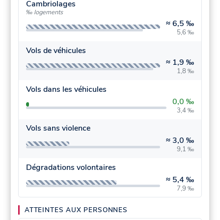
Cambriolages
‰ logements
≈
6,5 ‰
5,6 ‰
Vols de véhicules
≈
1,9 ‰
1,8 ‰
Vols dans les véhicules
0,0 ‰
3,4 ‰
Vols sans violence
≈
3,0 ‰
9,1 ‰
Dégradations volontaires
≈
5,4 ‰
7,9 ‰
ATTEINTES AUX PERSONNES