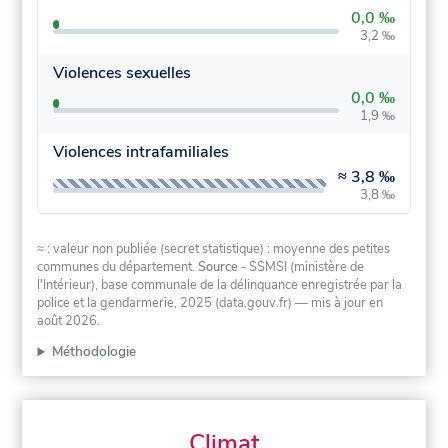
0,0 ‰
3,2 ‰
Violences sexuelles
0,0 ‰
1,9 ‰
Violences intrafamiliales
≈
3,8 ‰
3,8 ‰
≈ : valeur non publiée (secret statistique) : moyenne des petites
communes du département.
Source
- SSMSI (ministère de
l'Intérieur), base communale de la délinquance enregistrée par la
police et la gendarmerie, 2025 (data.gouv.fr)
— mis à jour en
août 2026
.
Méthodologie
Climat