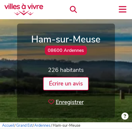
Ham-sur-Meuse
08600 Ardennes
226 habitants
Écrire un avis
Enregistrer
Accueil
/
Grand Est
/
Ardennes
/
Ham-sur-Meuse