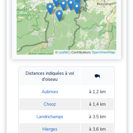
©
| Contributeurs
Leaflet
OpenStreetMap
Distances indiquées à vol
d'oiseau
Aubrives
à 1,2 km
Chooz
à 1,4 km
Landrichamps
à 3,5 km
Hierges
à 3,6 km