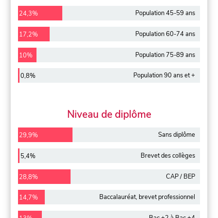
Population 45-59 ans
24,3%
Population 60-74 ans
17,2%
Population 75-89 ans
10%
Population 90 ans et +
0,8%
Niveau de diplôme
Sans diplôme
29,9%
Brevet des collèges
5,4%
CAP / BEP
28,8%
Baccalauréat, brevet professionnel
14,7%