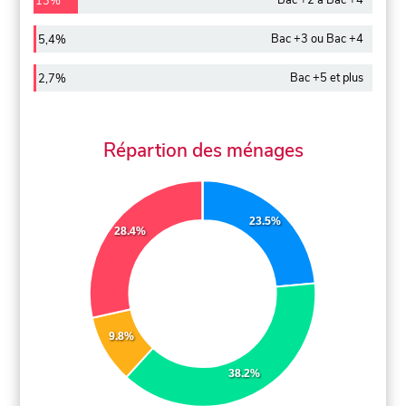
Bac +2 à Bac +4
13%
Bac +3 ou Bac +4
5,4%
Bac +5 et plus
2,7%
Répartion des ménages
23.5%
28.4%
9.8%
38.2%