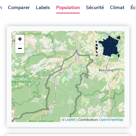
n
Comparer
Labels
Population
Sécurité
Climat
Éc
+
−
©
| Contributeurs
Leaflet
OpenStreetMap