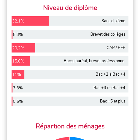
Niveau de diplôme
Sans diplôme
32,1%
Brevet des collèges
8,3%
CAP / BEP
20,2%
Baccalauréat, brevet professionnel
15,6%
Bac +2 à Bac +4
11%
Bac +3 ou Bac +4
7,3%
Bac +5 et plus
5,5%
Répartion des ménages