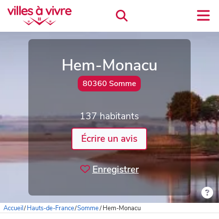
Hem-Monacu
80360 Somme
137 habitants
Écrire un avis
Enregistrer
Accueil
/
Hauts-de-France
/
Somme
/
Hem-Monacu