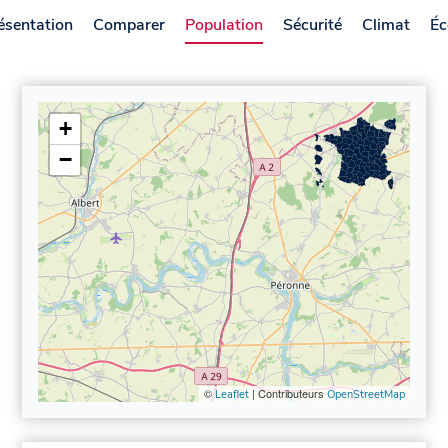
ésentation
Comparer
Population
Sécurité
Climat
Éc
+
−
©
| Contributeurs
Leaflet
OpenStreetMap