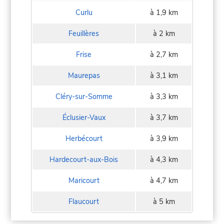
Curlu
à 1,9 km
Feuillères
à 2 km
Frise
à 2,7 km
Maurepas
à 3,1 km
Cléry-sur-Somme
à 3,3 km
Éclusier-Vaux
à 3,7 km
Herbécourt
à 3,9 km
Hardecourt-aux-Bois
à 4,3 km
Maricourt
à 4,7 km
Flaucourt
à 5 km