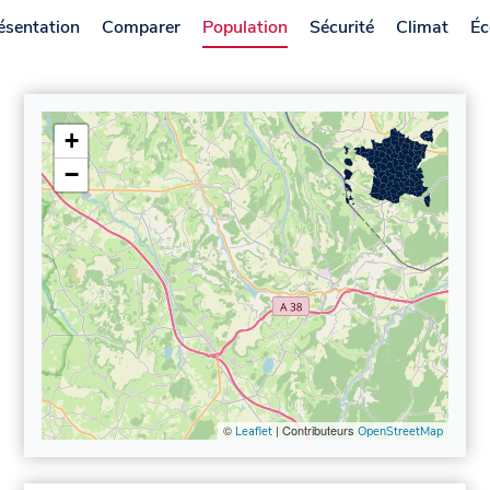
ésentation
Comparer
Population
Sécurité
Climat
Éc
+
−
©
| Contributeurs
Leaflet
OpenStreetMap