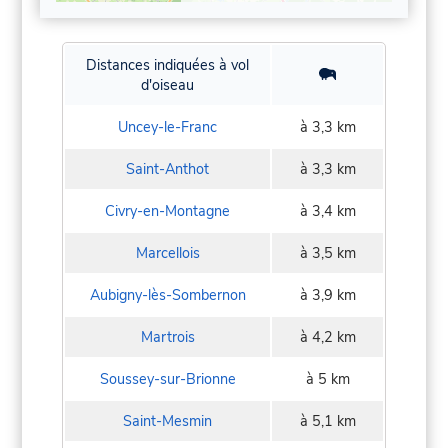
Distances indiquées à vol
d'oiseau
Uncey-le-Franc
à 3,3 km
Saint-Anthot
à 3,3 km
Civry-en-Montagne
à 3,4 km
Marcellois
à 3,5 km
Aubigny-lès-Sombernon
à 3,9 km
Martrois
à 4,2 km
Soussey-sur-Brionne
à 5 km
Saint-Mesmin
à 5,1 km