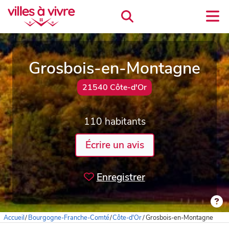
Grosbois-en-Montagne
21540 Côte-d'Or
110 habitants
Écrire un avis
Enregistrer
Accueil
/
Bourgogne-Franche-Comté
/
Côte-d'Or
/
Grosbois-en-Montagne