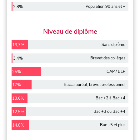
Population 90 ans et +
2,8%
Niveau de diplôme
Sans diplôme
13,7%
Brevet des collèges
3,4%
CAP / BEP
25%
Baccalauréat, brevet professionnel
17%
Bac +2 à Bac +4
13,6%
Bac +3 ou Bac +4
12,5%
Bac +5 et plus
14,8%