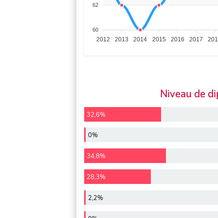
62
60
2012
2013
2014
2015
2016
2017
20
Niveau de d
32,6%
0%
34,8%
28,3%
2,2%