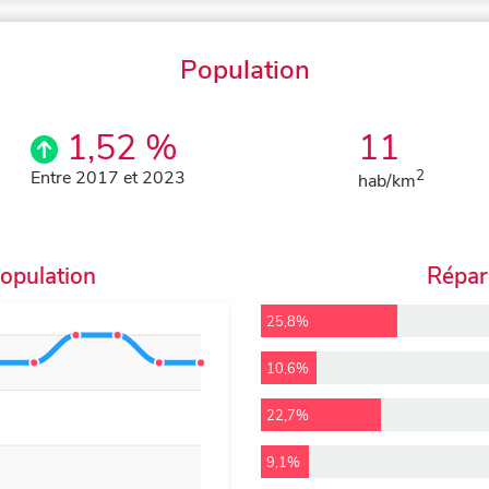
Population
1,52 %
11
Entre 2017 et 2023
2
hab/km
population
Répart
25,8%
10,6%
22,7%
9,1%