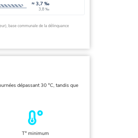
≈
3,7 ‰
3,8 ‰
rieur), base communale de la délinquance
journées dépassant 30 °C, tandis que
T° minimum