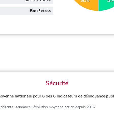
Bac +3 ou Bac +4
16.7%
16.
Bac +5 et plus
Sécurité
moyenne nationale pour 6 des 6 indicateurs
de délinquance publ
habitants
· tendance : évolution moyenne par an depuis 2016