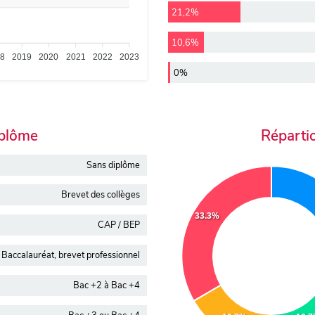
21,2%
10,6%
18
2019
2020
2021
2022
2023
0%
iplôme
Réparti
Sans diplôme
Brevet des collèges
33.3%
CAP / BEP
Baccalauréat, brevet professionnel
Bac +2 à Bac +4