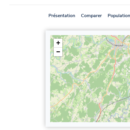
Présentation
Comparer
Populatio
+
−