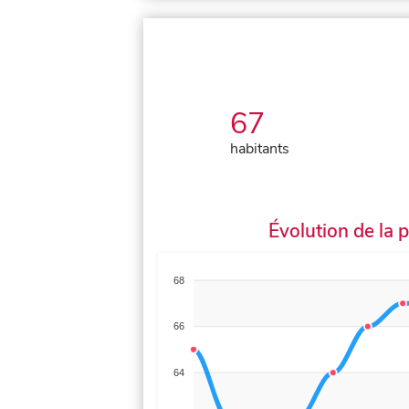
67
habitants
Évolution de la 
68
66
64