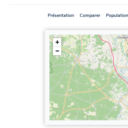
Présentation
Comparer
Populatio
+
−