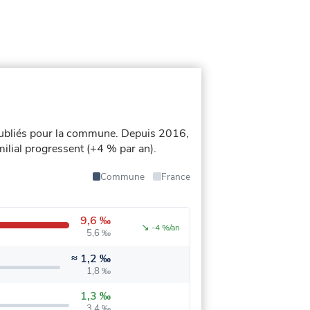
ubliés pour la commune.
Depuis 2016,
amilial progressent (+4 % par an).
Commune
France
9,6 ‰
↘
-4 %/an
5,6 ‰
≈
1,2 ‰
1,8 ‰
1,3 ‰
3,4 ‰