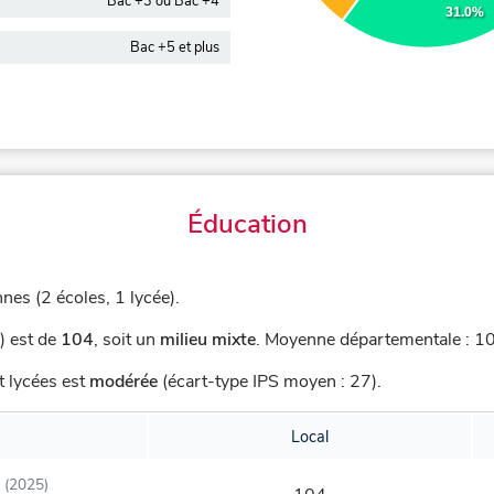
Bac +3 ou Bac +4
31.0%
Bac +5 et plus
Éducation
nes (2 écoles, 1 lycée).
) est de
104
,
soit un
milieu mixte
.
Moyenne départementale : 100
t lycées est
modérée
(écart-type IPS moyen : 27).
Local
(2025)