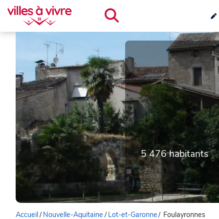
5 476 habitants
Accueil
/
Nouvelle-Aquitaine
/
Lot-et-Garonne
/
Foulayronnes