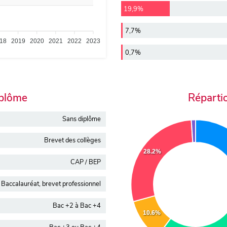
19,9%
7,7%
18
2019
2020
2021
2022
2023
0,7%
iplôme
Réparti
Sans diplôme
Brevet des collèges
28.2%
CAP / BEP
Baccalauréat, brevet professionnel
Bac +2 à Bac +4
10.6%