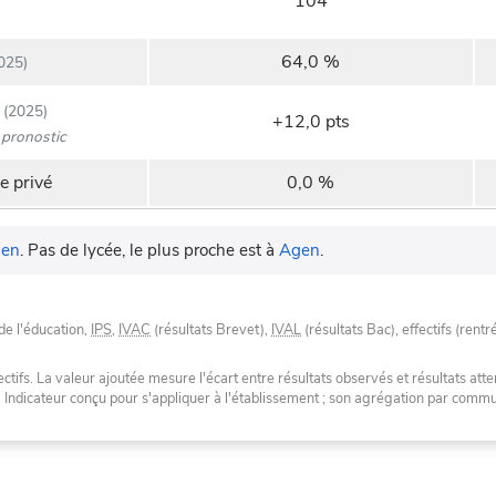
104
64,0 %
025)
(2025)
+12,0 pts
pronostic
e privé
0,0 %
en
.
Pas de lycée, le plus proche est à
Agen
.
de l'éducation,
IPS
,
IVAC
(résultats Brevet),
IVAL
(résultats Bac), effectifs (rentr
tifs. La valeur ajoutée mesure l'écart entre résultats observés et résultats atte
. Indicateur conçu pour s'appliquer à l'établissement ; son agrégation par com