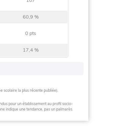
107
60,9 %
0 pts
17,4 %
ée scolaire la plus récente publiée).
ndus pour un établissement au profil socio-
mune indique une tendance, pas un palmarès.