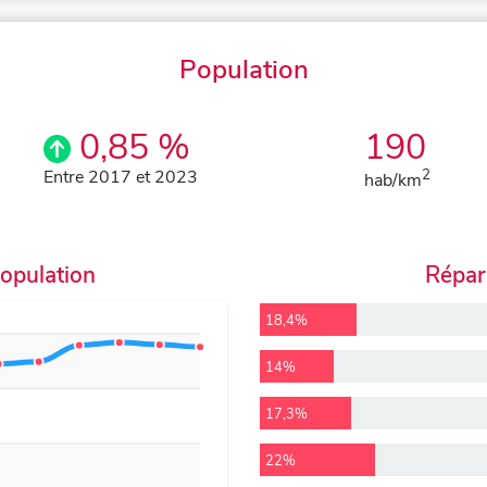
Population
0,85 %
190
Entre 2017 et 2023
2
hab/km
population
Répart
18,4%
14%
17,3%
22%