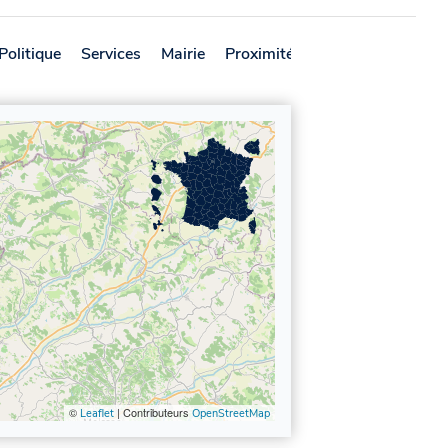
Politique
Services
Mairie
Proximité
Avis
©
| Contributeurs
Leaflet
OpenStreetMap