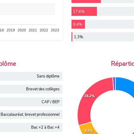
17,6%
9,4%
18
2019
2020
2021
2022
2023
1,3%
iplôme
Réparti
Sans diplôme
Brevet des collèges
28.2%
CAP / BEP
Baccalauréat, brevet professionnel
Bac +2 à Bac +4
9.2%