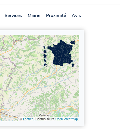
Services
Mairie
Proximité
Avis
©
| Contributeurs
Leaflet
OpenStreetMap