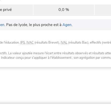
e privé
0,0 %
en
.
Pas de lycée, le plus proche est à
Agen
.
de l'éducation,
IPS
,
IVAC
(résultats Brevet),
IVAL
(résultats Bac), effectifs (rentr
tifs. La valeur ajoutée mesure l'écart entre résultats observés et résultats atte
. Indicateur conçu pour s'appliquer à l'établissement ; son agrégation par com