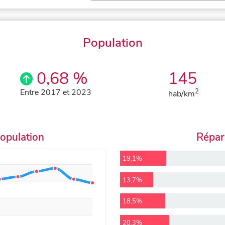
Population
0,68 %
145
Entre 2017 et 2023
2
hab/km
population
Répart
19,1%
13,7%
18,5%
20,3%