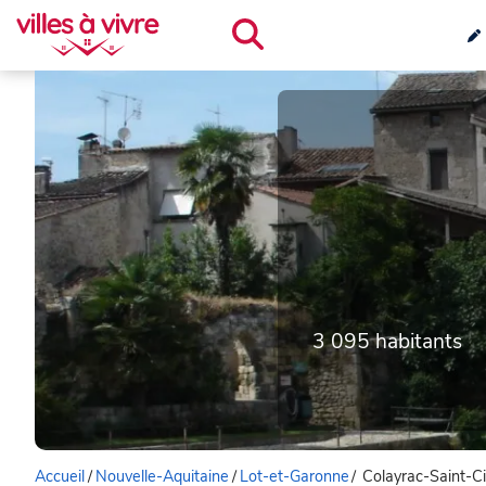
3 095 habitants
Accueil
/
Nouvelle-Aquitaine
/
Lot-et-Garonne
/
Colayrac-Saint-Ci