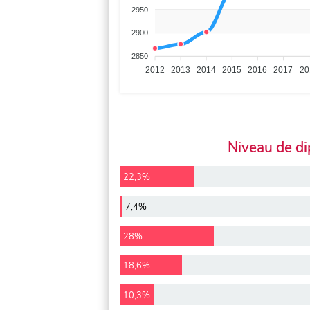
2950
2900
2850
2012
2013
2014
2015
2016
2017
20
Niveau de d
22,3%
7,4%
28%
18,6%
10,3%