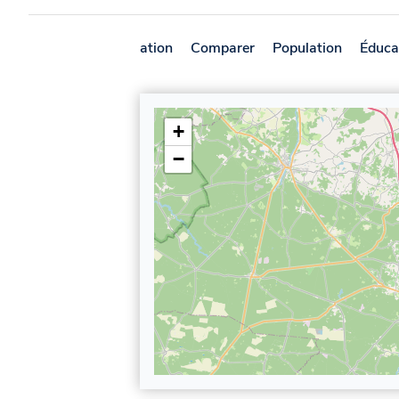
Présentation
Comparer
Population
Éduca
+
−