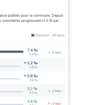
ance publiés pour la commune.
Depuis
ons volontaires progressent (+3 % par
Commune
France
7,4 ‰
↘
-6 %/an
5,6 ‰
≈
1,2 ‰
1,8 ‰
≈
0,8 ‰
3,4 ‰
3,2 ‰
↘
-6 %/an
9,1 ‰
3,6 ‰
↗
+3 %/an