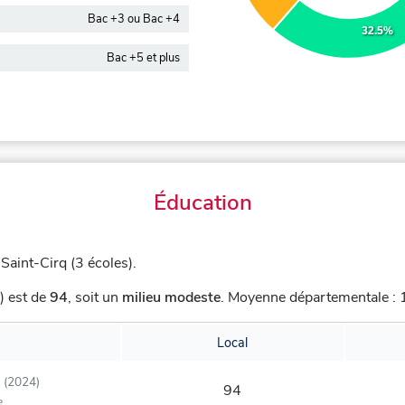
Bac +3 ou Bac +4
32.5%
Bac +5 et plus
Éducation
Saint-Cirq (3 écoles).
) est de
94
,
soit un
milieu modeste
.
Moyenne départementale : 1
Local
(2024)
94
e