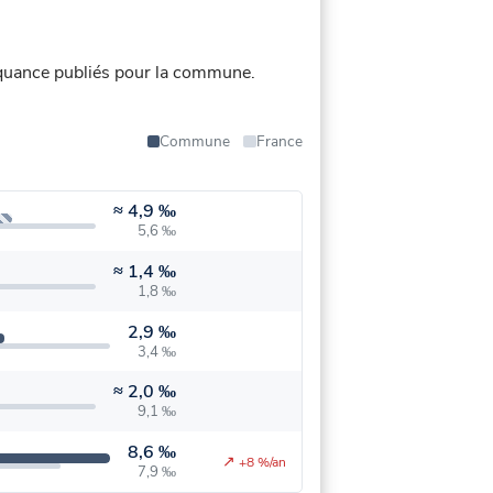
quance publiés pour la commune.
Commune
France
≈
4,9 ‰
5,6 ‰
≈
1,4 ‰
1,8 ‰
2,9 ‰
3,4 ‰
≈
2,0 ‰
9,1 ‰
8,6 ‰
↗
+8 %/an
7,9 ‰