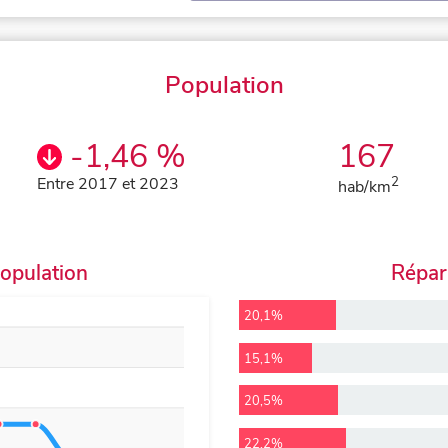
Population
-1,46 %
167
Entre 2017 et 2023
2
hab/km
population
Répart
20,1%
15,1%
20,5%
22,2%