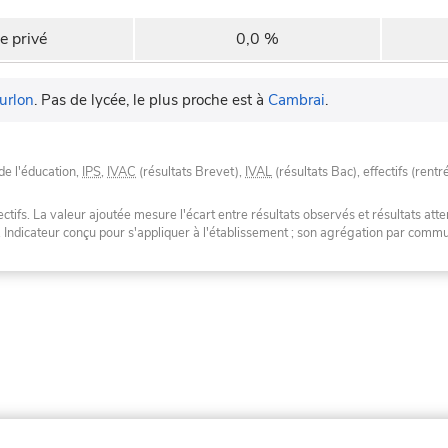
e privé
0,0 %
urlon
.
Pas de lycée, le plus proche est à
Cambrai
.
de l'éducation,
IPS
,
IVAC
(résultats Brevet),
IVAL
(résultats Bac), effectifs (rentr
tifs. La valeur ajoutée mesure l'écart entre résultats observés et résultats atte
. Indicateur conçu pour s'appliquer à l'établissement ; son agrégation par com