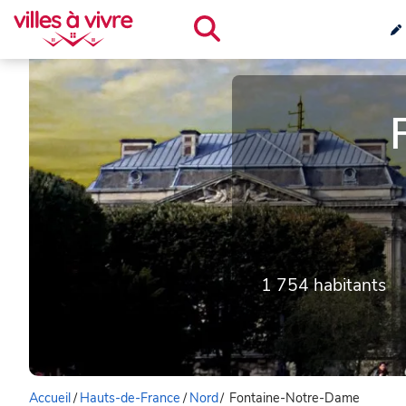
1 754 habitants
Accueil
/
Hauts-de-France
/
Nord
/
Fontaine-Notre-Dame