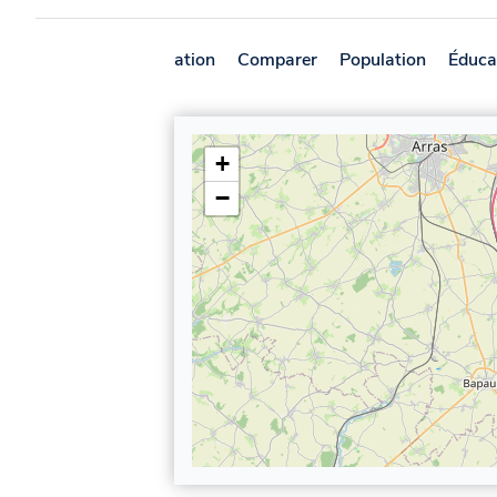
Présentation
Comparer
Population
Éduca
+
−