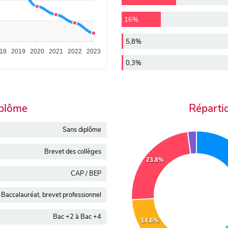
16%
5,8%
18
2019
2020
2021
2022
2023
0,3%
iplôme
Réparti
Sans diplôme
Brevet des collèges
23.8%
CAP / BEP
Baccalauréat, brevet professionnel
Bac +2 à Bac +4
14.6%