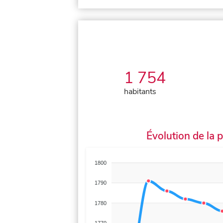
1 754
habitants
Évolution de la 
1800
1790
1780