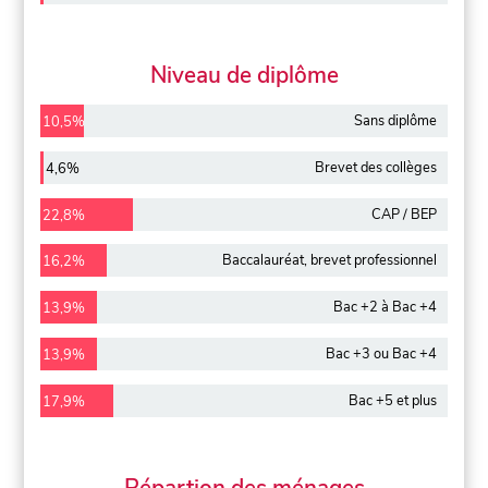
Niveau de diplôme
Sans diplôme
10,5%
Brevet des collèges
4,6%
CAP / BEP
22,8%
Baccalauréat, brevet professionnel
16,2%
Bac +2 à Bac +4
13,9%
Bac +3 ou Bac +4
13,9%
Bac +5 et plus
17,9%
Répartion des ménages