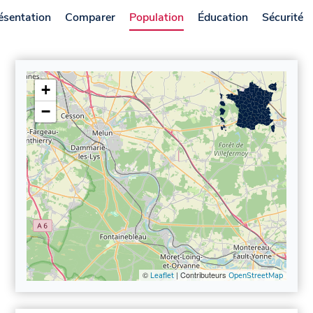
ésentation
Comparer
Population
Éducation
Sécurité
+
−
©
| Contributeurs
Leaflet
OpenStreetMap