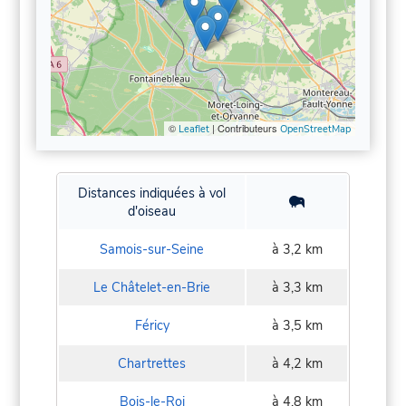
©
| Contributeurs
Leaflet
OpenStreetMap
Distances indiquées à vol
d'oiseau
Samois-sur-Seine
à 3,2 km
Le Châtelet-en-Brie
à 3,3 km
Féricy
à 3,5 km
Chartrettes
à 4,2 km
Bois-le-Roi
à 4,8 km