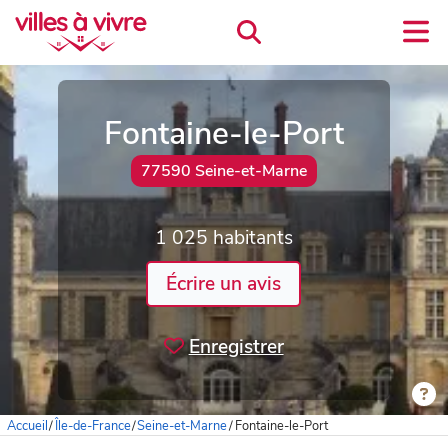
Fontaine-le-Port
77590 Seine-et-Marne
1 025 habitants
Écrire un avis
Enregistrer
Accueil
/
Île-de-France
/
Seine-et-Marne
/
Fontaine-le-Port