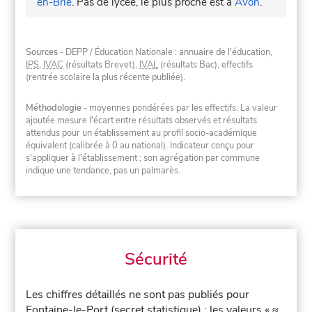
en-Brie
.
Pas de lycée, le plus proche est à
Avon
.
Sources
- DEPP / Éducation Nationale : annuaire de l'éducation,
IPS
,
IVAC
(résultats Brevet),
IVAL
(résultats Bac), effectifs
(rentrée scolaire la plus récente publiée).
Méthodologie
- moyennes pondérées par les effectifs. La valeur
ajoutée mesure l'écart entre résultats observés et résultats
attendus pour un établissement au profil socio-académique
équivalent (calibrée à 0 au national). Indicateur conçu pour
s'appliquer à l'établissement ; son agrégation par commune
indique une tendance, pas un palmarès.
Sécurité
Les chiffres détaillés ne sont pas publiés pour
Fontaine-le-Port (secret statistique) : les valeurs « ≈