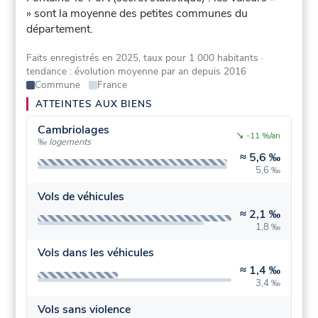
» sont la moyenne des petites communes du
département.
Faits enregistrés en 2025, taux pour 1 000 habitants
·
tendance : évolution moyenne par an depuis 2016
Commune
France
ATTEINTES AUX BIENS
Cambriolages
↘
-11 %/an
‰ logements
≈
5,6 ‰
5,6 ‰
Vols de véhicules
≈
2,1 ‰
1,8 ‰
Vols dans les véhicules
≈
1,4 ‰
3,4 ‰
Vols sans violence