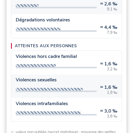
≈
2,6 ‰
9,1 ‰
Dégradations volontaires
≈
4,4 ‰
7,9 ‰
ATTEINTES AUX PERSONNES
Violences hors cadre familial
≈
1,6 ‰
3,2 ‰
Violences sexuelles
≈
1,6 ‰
1,9 ‰
Violences intrafamiliales
≈
3,0 ‰
3,8 ‰
≈ : valeur non publiée (secret statistique) : moyenne des petites