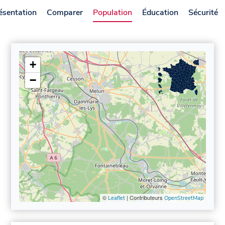
ésentation
Comparer
Population
Éducation
Sécurité
+
−
©
| Contributeurs
Leaflet
OpenStreetMap