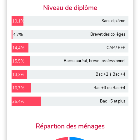
Niveau de diplôme
Sans diplôme
10,1%
Brevet des collèges
4,7%
CAP / BEP
14,4%
Baccalauréat, brevet professionnel
15,5%
Bac +2 à Bac +4
13,2%
Bac +3 ou Bac +4
16,7%
Bac +5 et plus
25,4%
Répartion des ménages