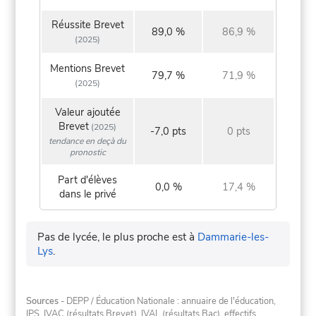
Réussite Brevet
89,0 %
86,9 %
(2025)
Mentions Brevet
79,7 %
71,9 %
(2025)
Valeur ajoutée
Brevet
(2025)
-7,0 pts
0 pts
tendance en deçà du
pronostic
Part d'élèves
0,0 %
17,4 %
dans le privé
Pas de lycée, le plus proche est à
Dammarie-les-
Lys
.
Sources
- DEPP / Éducation Nationale : annuaire de l'éducation,
IPS
,
IVAC
(résultats Brevet),
IVAL
(résultats Bac), effectifs