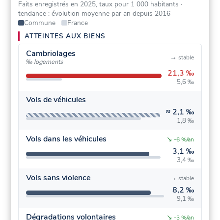
Faits enregistrés en 2025, taux pour 1 000 habitants
·
tendance : évolution moyenne par an depuis 2016
Commune
France
ATTEINTES AUX BIENS
Cambriolages
→
stable
‰ logements
21,3 ‰
5,6 ‰
Vols de véhicules
≈
2,1 ‰
1,8 ‰
Vols dans les véhicules
↘
-6 %/an
3,1 ‰
3,4 ‰
Vols sans violence
→
stable
8,2 ‰
9,1 ‰
Dégradations volontaires
↘
-3 %/an