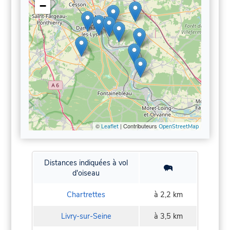
−
©
| Contributeurs
Leaflet
OpenStreetMap
Distances indiquées à vol
d'oiseau
Chartrettes
à 2,2 km
Livry-sur-Seine
à 3,5 km