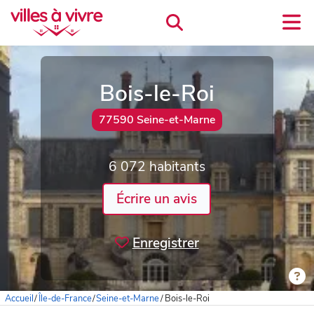
Bois-le-Roi
77590 Seine-et-Marne
6 072 habitants
Écrire un avis
Enregistrer
Accueil
/
Île-de-France
/
Seine-et-Marne
/
Bois-le-Roi