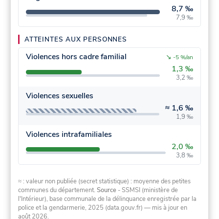
8,7 ‰
7,9 ‰
ATTEINTES AUX PERSONNES
Violences hors cadre familial
↘
-5 %/an
1,3 ‰
3,2 ‰
Violences sexuelles
≈
1,6 ‰
1,9 ‰
Violences intrafamiliales
2,0 ‰
3,8 ‰
≈ : valeur non publiée (secret statistique) : moyenne des petites
communes du département.
Source
- SSMSI (ministère de
l'Intérieur), base communale de la délinquance enregistrée par la
police et la gendarmerie, 2025 (data.gouv.fr)
— mis à jour en
août 2026
.