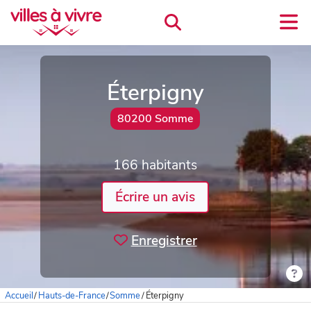
Éterpigny
80200 Somme
166 habitants
Écrire un avis
Enregistrer
Accueil
/
Hauts-de-France
/
Somme
/
Éterpigny