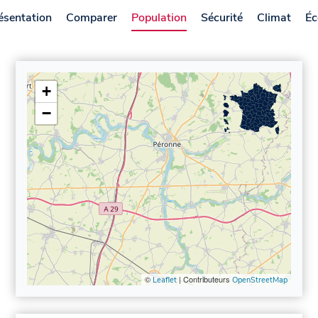
ésentation
Comparer
Population
Sécurité
Climat
Éc
+
−
©
| Contributeurs
Leaflet
OpenStreetMap