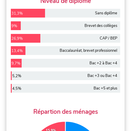
Niveau de diplôme
Sans diplôme
31,3%
Brevet des collèges
9%
CAP / BEP
26,9%
Baccalauréat, brevet professionnel
13,4%
Bac +2 à Bac +4
9,7%
Bac +3 ou Bac +4
5,2%
Bac +5 et plus
4,5%
Répartion des ménages
15.9%