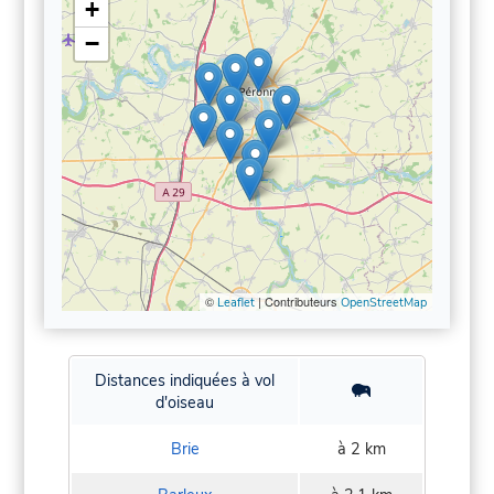
+
−
©
| Contributeurs
Leaflet
OpenStreetMap
Distances indiquées à vol
d'oiseau
Brie
à 2 km