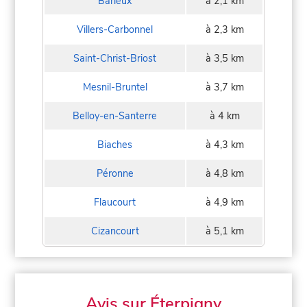
Barleux
à 2,1 km
Villers-Carbonnel
à 2,3 km
Saint-Christ-Briost
à 3,5 km
Mesnil-Bruntel
à 3,7 km
Belloy-en-Santerre
à 4 km
Biaches
à 4,3 km
Péronne
à 4,8 km
Flaucourt
à 4,9 km
Cizancourt
à 5,1 km
Avis sur Éterpigny