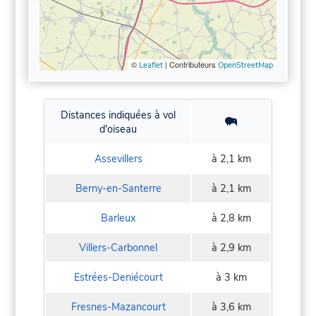
©
| Contributeurs
Leaflet
OpenStreetMap
Distances indiquées à vol
d'oiseau
Assevillers
à 2,1 km
Berny-en-Santerre
à 2,1 km
Barleux
à 2,8 km
Villers-Carbonnel
à 2,9 km
Estrées-Deniécourt
à 3 km
Fresnes-Mazancourt
à 3,6 km