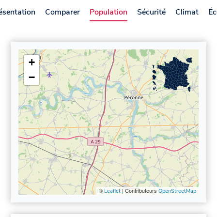
ésentation
Comparer
Population
Sécurité
Climat
Éc
+
−
©
| Contributeurs
Leaflet
OpenStreetMap