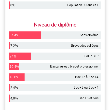
Population 90 ans et +
0%
Niveau de diplôme
Sans diplôme
34,4%
Brevet des collèges
7,2%
CAP / BEP
24%
Baccalauréat, brevet professionnel
10,4%
Bac +2 à Bac +4
16,8%
Bac +3 ou Bac +4
2,4%
Bac +5 et plus
4,8%