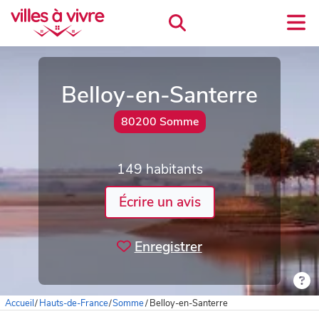
Belloy-en-Santerre
80200 Somme
149 habitants
Écrire un avis
Enregistrer
Accueil
/
Hauts-de-France
/
Somme
/
Belloy-en-Santerre