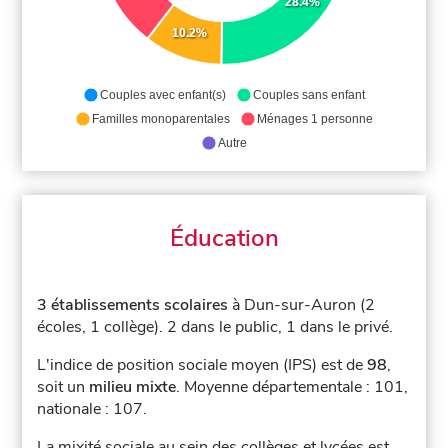
28.4%
10.2%
Couples avec enfant(s)
Couples sans enfant
Familles monoparentales
Ménages 1 personne
Autre
Éducation
3 établissements scolaires
à Dun-sur-Auron (2
écoles, 1 collège).
2 dans le public, 1 dans le privé.
L'indice de position sociale moyen (IPS) est de
98
,
soit un
milieu mixte
.
Moyenne départementale : 101,
nationale : 107.
La mixité sociale au sein des collèges et lycées est