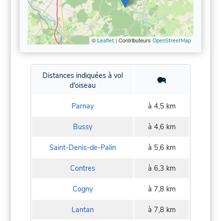
©
| Contributeurs
Leaflet
OpenStreetMap
Distances indiquées à vol
d'oiseau
Parnay
à 4,5 km
Bussy
à 4,6 km
Saint-Denis-de-Palin
à 5,6 km
Contres
à 6,3 km
Cogny
à 7,8 km
Lantan
à 7,8 km