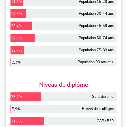
Population 15-29 ans
11,8%
Population 30-44 ans
14,5%
Population 45-59 ans
20,4%
Population 60-74 ans
22,8%
Population 75-89 ans
12,7%
Population 90 ans et +
2,3%
Niveau de diplôme
Sans diplôme
28,7%
Brevet des collèges
5,9%
CAP / BEP
31,8%