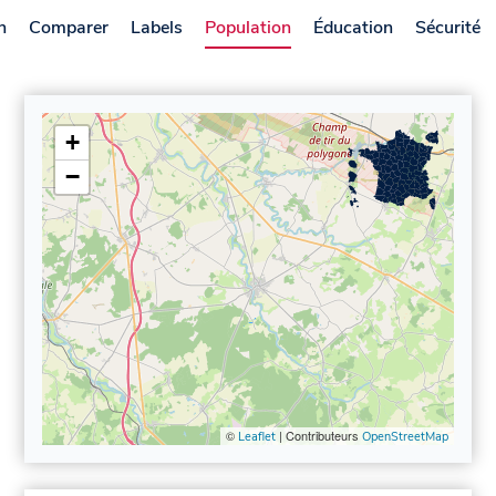
n
Comparer
Labels
Population
Éducation
Sécurité
+
−
©
| Contributeurs
Leaflet
OpenStreetMap