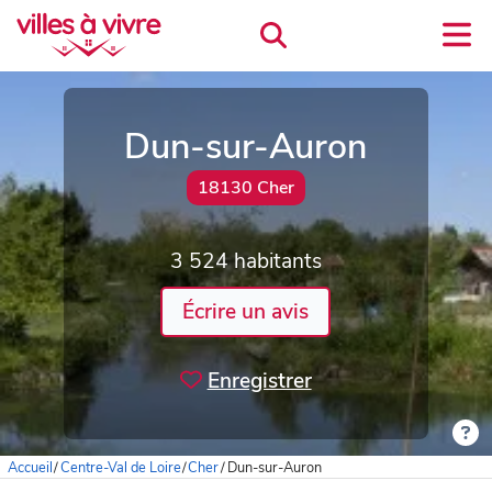
Dun-sur-Auron
18130 Cher
3 524 habitants
Écrire un avis
Enregistrer
Accueil
/
Centre-Val de Loire
/
Cher
/
Dun-sur-Auron