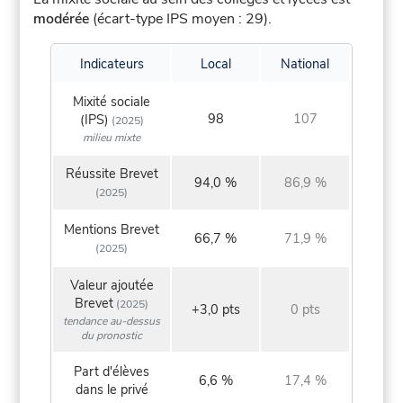
modérée
(écart-type IPS moyen : 29).
Indicateurs
Local
National
Mixité sociale
98
107
(IPS)
(2025)
milieu mixte
Réussite Brevet
94,0 %
86,9 %
(2025)
Mentions Brevet
66,7 %
71,9 %
(2025)
Valeur ajoutée
Brevet
(2025)
+3,0 pts
0 pts
tendance au-dessus
du pronostic
Part d'élèves
6,6 %
17,4 %
dans le privé