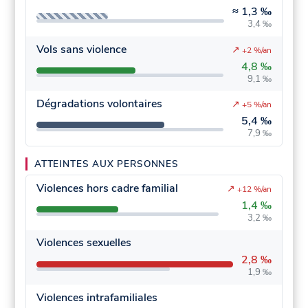
≈
1,3 ‰
3,4 ‰
Vols sans violence
↗
+2 %/an
4,8 ‰
9,1 ‰
Dégradations volontaires
↗
+5 %/an
5,4 ‰
7,9 ‰
ATTEINTES AUX PERSONNES
Violences hors cadre familial
↗
+12 %/an
1,4 ‰
3,2 ‰
Violences sexuelles
2,8 ‰
1,9 ‰
Violences intrafamiliales