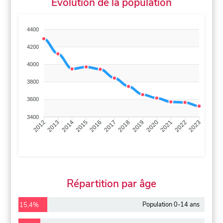
Évolution de la population
4400
4200
4000
3800
3600
3400
2013
2014
2015
2016
2017
2018
2019
2020
2021
2022
2012
2023
Répartition par âge
Population 0-14 ans
15,4%