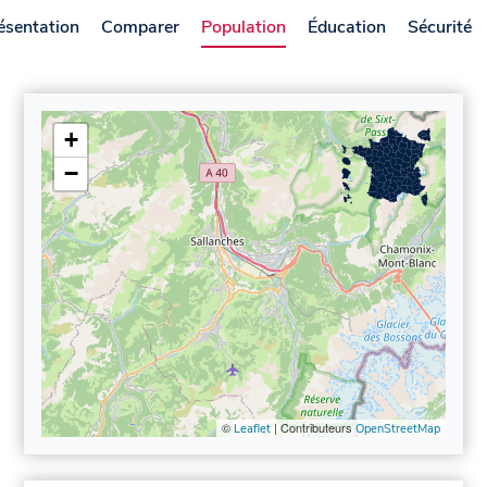
ésentation
Comparer
Population
Éducation
Sécurité
+
−
©
| Contributeurs
Leaflet
OpenStreetMap