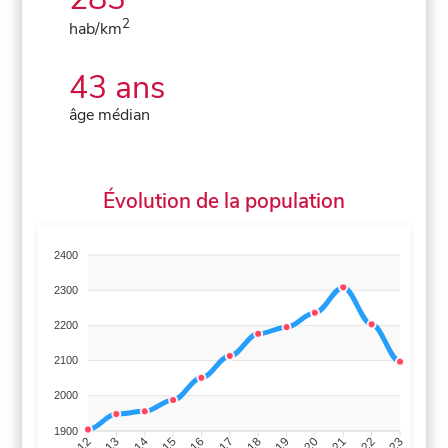
2
hab/km
43 ans
âge médian
Évolution de la population
2400
2300
2200
2100
2000
1900