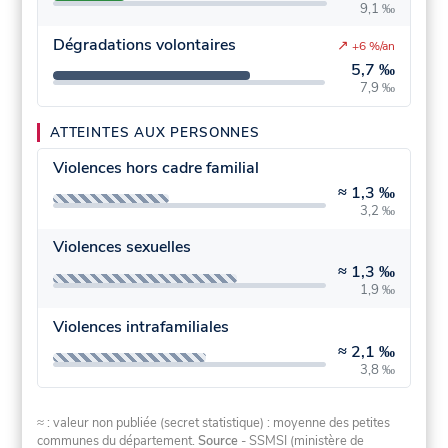
9,1 ‰
Dégradations volontaires
↗
+6 %/an
5,7 ‰
7,9 ‰
ATTEINTES AUX PERSONNES
Violences hors cadre familial
≈
1,3 ‰
3,2 ‰
Violences sexuelles
≈
1,3 ‰
1,9 ‰
Violences intrafamiliales
≈
2,1 ‰
3,8 ‰
≈ : valeur non publiée (secret statistique) : moyenne des petites
communes du département.
Source
- SSMSI (ministère de