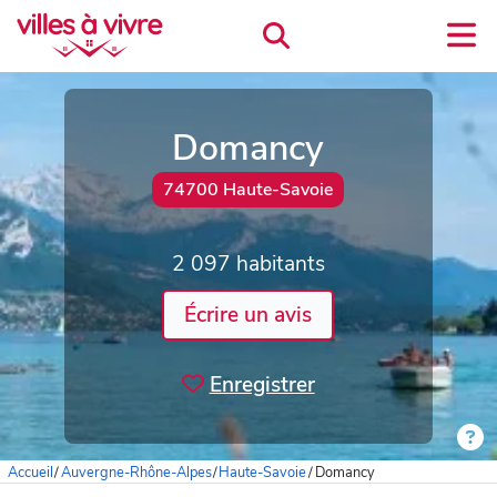
Domancy
74700 Haute-Savoie
2 097 habitants
Écrire un avis
Enregistrer
Accueil
/
Auvergne-Rhône-Alpes
/
Haute-Savoie
/
Domancy