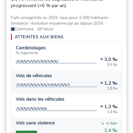
progressent (+6 % par an).
Faits enregistrés en 2025, taux pour 1 000 habitants
·
tendance : évolution moyenne par an depuis 2016
Commune
France
ATTEINTES AUX BIENS
Cambriolages
‰ logements
≈
3,0 ‰
5,6 ‰
Vols de véhicules
≈
1,2 ‰
1,8 ‰
Vols dans les véhicules
≈
1,3 ‰
3,4 ‰
Vols sans violence
↘
-6 %/an
2,4 ‰