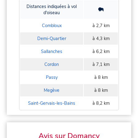
Distances indiquées à vol
d'oiseau
Combloux
à 2,7 km
Demi-Quartier
à 4,3 km
Sallanches
à 6,2 km
Cordon
à 7,1 km
Passy
à 8 km
Megève
à 8 km
Saint-Gervais-les-Bains
à 8,2 km
Avis sur Domancy