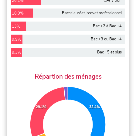
CAP / BEP
26,1%
Baccalauréat, brevet professionnel
18,9%
Bac +2 à Bac +4
13%
Bac +3 ou Bac +4
9,9%
Bac +5 et plus
9,3%
Répartion des ménages
29.1%
32.4%