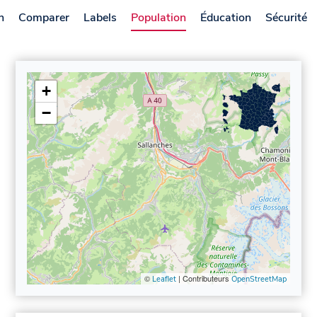
n
Comparer
Labels
Population
Éducation
Sécurité
+
−
©
| Contributeurs
Leaflet
OpenStreetMap