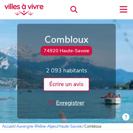
Combloux
74920 Haute-Savoie
2 093 habitants
Écrire un avis
Enregistrer
Accueil
/
Auvergne-Rhône-Alpes
/
Haute-Savoie
/
Combloux