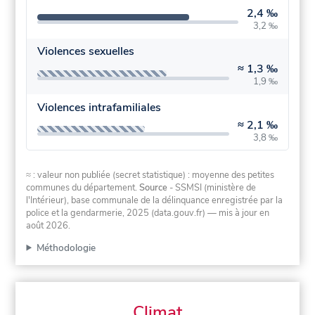
2,4 ‰
3,2 ‰
Violences sexuelles
≈
1,3 ‰
1,9 ‰
Violences intrafamiliales
≈
2,1 ‰
3,8 ‰
≈ : valeur non publiée (secret statistique) : moyenne des petites
communes du département.
Source
- SSMSI (ministère de
l'Intérieur), base communale de la délinquance enregistrée par la
police et la gendarmerie, 2025 (data.gouv.fr)
— mis à jour en
août 2026
.
Méthodologie
Climat