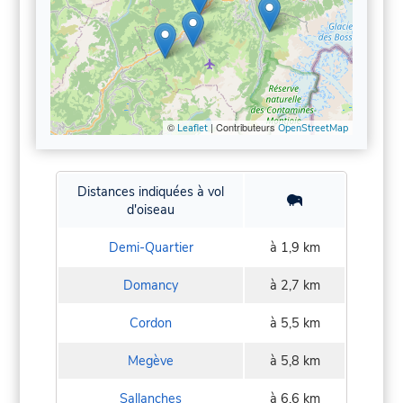
©
| Contributeurs
Leaflet
OpenStreetMap
Distances indiquées à vol
d'oiseau
Demi-Quartier
à 1,9 km
Domancy
à 2,7 km
Cordon
à 5,5 km
Megève
à 5,8 km
Sallanches
à 6,6 km