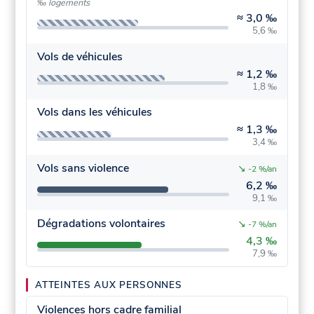
‰ logements
≈
3,0 ‰
5,6 ‰
Vols de véhicules
≈
1,2 ‰
1,8 ‰
Vols dans les véhicules
≈
1,3 ‰
3,4 ‰
Vols sans violence
↘
-2 %/an
6,2 ‰
9,1 ‰
Dégradations volontaires
↘
-7 %/an
4,3 ‰
7,9 ‰
ATTEINTES AUX PERSONNES
Violences hors cadre familial