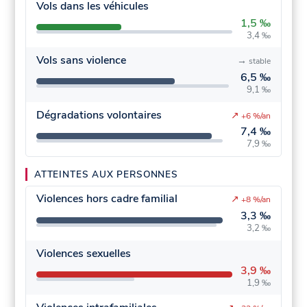
Vols dans les véhicules
1,5 ‰
3,4 ‰
Vols sans violence
→
stable
6,5 ‰
9,1 ‰
Dégradations volontaires
↗
+6 %/an
7,4 ‰
7,9 ‰
ATTEINTES AUX PERSONNES
Violences hors cadre familial
↗
+8 %/an
3,3 ‰
3,2 ‰
Violences sexuelles
3,9 ‰
1,9 ‰