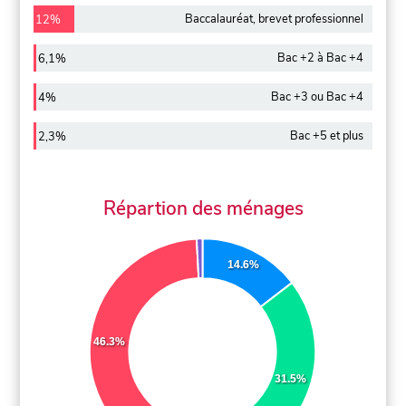
Baccalauréat, brevet professionnel
12%
Bac +2 à Bac +4
6,1%
Bac +3 ou Bac +4
4%
Bac +5 et plus
2,3%
Répartion des ménages
14.6%
46.3%
31.5%