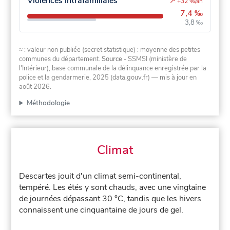
Violences intrafamiliales
↗
+32 %/an
7,4 ‰
3,8 ‰
≈ : valeur non publiée (secret statistique) : moyenne des petites
communes du département.
Source
- SSMSI (ministère de
l'Intérieur), base communale de la délinquance enregistrée par la
police et la gendarmerie, 2025 (data.gouv.fr)
— mis à jour en
août 2026
.
Méthodologie
Climat
Descartes jouit d'un climat semi-continental,
tempéré. Les étés y sont chauds, avec une vingtaine
de journées dépassant 30 °C, tandis que les hivers
connaissent une cinquantaine de jours de gel.