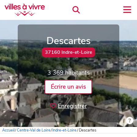
Descartes
37160 Indre-et-Loire
3 369 habitants
Écrire un avis
Enregistrer
Accueil
/
Centre-Val de Loire
/
Indre-et-Loire
/
Descartes