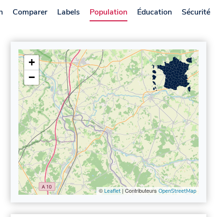
n
Comparer
Labels
Population
Éducation
Sécurité
+
−
©
| Contributeurs
Leaflet
OpenStreetMap