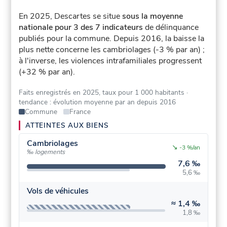
En 2025, Descartes se situe
sous la moyenne
nationale pour 3 des 7 indicateurs
de délinquance
publiés pour la commune.
Depuis 2016, la baisse la
plus nette concerne les cambriolages (-3 % par an) ;
à l'inverse, les violences intrafamiliales progressent
(+32 % par an).
Faits enregistrés en 2025, taux pour 1 000 habitants
·
tendance : évolution moyenne par an depuis 2016
Commune
France
ATTEINTES AUX BIENS
Cambriolages
↘
-3 %/an
‰ logements
7,6 ‰
5,6 ‰
Vols de véhicules
≈
1,4 ‰
1,8 ‰