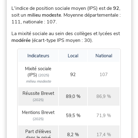
L'indice de position sociale moyen (IPS) est de
92
,
soit un
milieu modeste
.
Moyenne départementale :
111, nationale : 107.
La mixité sociale au sein des collèges et lycées est
modérée
(écart-type IPS moyen : 30).
Indicateurs
Local
National
Mixité sociale
92
107
(IPS)
(2025)
milieu modeste
Réussite Brevet
89,0 %
86,9 %
(2025)
Mentions Brevet
59,5 %
71,9 %
(2025)
Part d'élèves
8,2 %
17,4 %
dans le privé