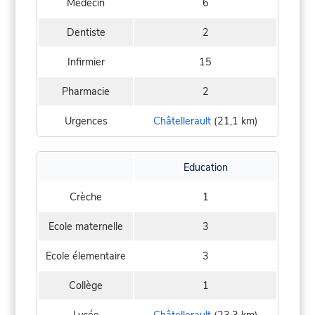
Médecin
6
Dentiste
2
Infirmier
15
Pharmacie
2
Urgences
Châtellerault
(21,1 km)
Education
Crèche
1
Ecole maternelle
3
Ecole élementaire
3
Collège
1
Lycée
Châtellerault
(23,3 km)