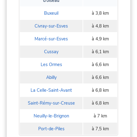
d'oiseau
Buxeuil
à 3,8 km
Civray-sur-Esves
à 4,8 km
Marcé-sur-Esves
à 4,9 km
Cussay
à 6,1 km
Les Ormes
à 6,6 km
Abilly
à 6,6 km
La Celle-Saint-Avant
à 6,8 km
Saint-Rémy-sur-Creuse
à 6,8 km
Neuilly-le-Brignon
à 7 km
Port-de-Piles
à 7,5 km