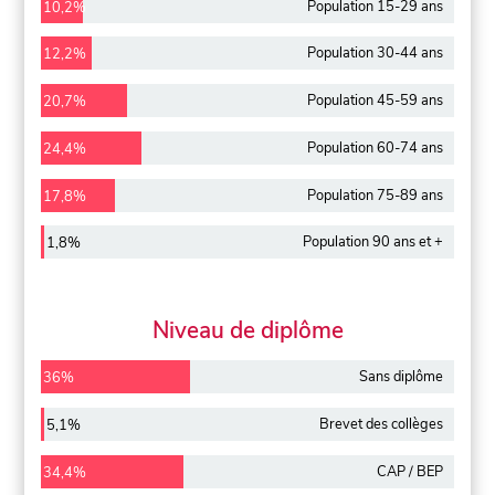
Population 15-29 ans
10,2%
Population 30-44 ans
12,2%
Population 45-59 ans
20,7%
Population 60-74 ans
24,4%
Population 75-89 ans
17,8%
Population 90 ans et +
1,8%
Niveau de diplôme
Sans diplôme
36%
Brevet des collèges
5,1%
CAP / BEP
34,4%