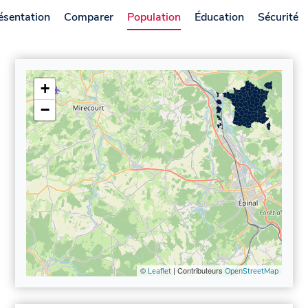
ésentation
Comparer
Population
Éducation
Sécurité
+
−
©
| Contributeurs
Leaflet
OpenStreetMap