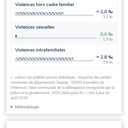
Violences hors cadre familial
≈
2,0 ‰
3,2 ‰
Violences sexuelles
0,0 ‰
1,9 ‰
Violences intrafamiliales
≈
2,8 ‰
3,8 ‰
≈ : valeur non publiée (secret statistique) : moyenne des petites
communes du département.
Source
- SSMSI (ministère de
l'Intérieur), base communale de la délinquance enregistrée par la
police et la gendarmerie, 2025 (data.gouv.fr)
— mis à jour en
août 2026
.
Méthodologie