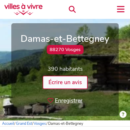
Damas-et-Bettegney
88270 Vosges
390 habitants
Écrire un avis
Enregistrer
Accueil
/
Grand Est
/
Vosges
/
Damas-et-Bettegney