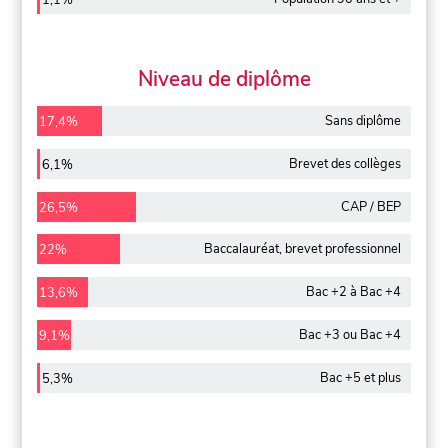
1,1%
Niveau de diplôme
Sans diplôme
17,4%
Brevet des collèges
6,1%
CAP / BEP
26,5%
Baccalauréat, brevet professionnel
22%
Bac +2 à Bac +4
13,6%
Bac +3 ou Bac +4
9,1%
Bac +5 et plus
5,3%