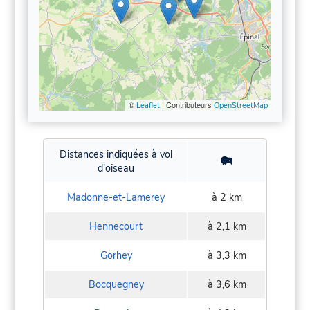
©
| Contributeurs
Leaflet
OpenStreetMap
Distances indiquées à vol
d'oiseau
Madonne-et-Lamerey
à 2 km
Hennecourt
à 2,1 km
Gorhey
à 3,3 km
Bocquegney
à 3,6 km