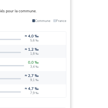
iés pour la commune.
Commune
France
≈
4,0 ‰
5,6 ‰
≈
1,2 ‰
1,8 ‰
0,0 ‰
3,4 ‰
≈
2,7 ‰
9,1 ‰
≈
4,7 ‰
7,9 ‰