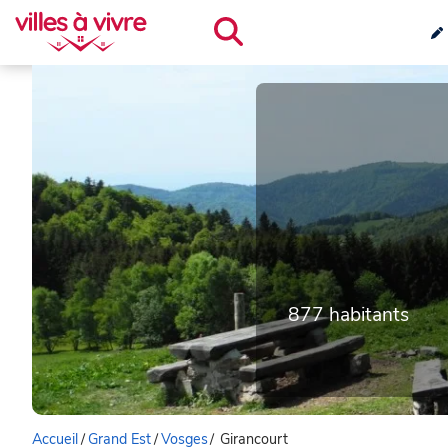
877 habitants
Accueil
/
Grand Est
/
Vosges
/
Girancourt