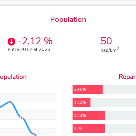
Population
-2,12 %
50
Entre 2017 et 2023
2
hab/km
population
Répart
20,5%
12,2%
22,3%
22%