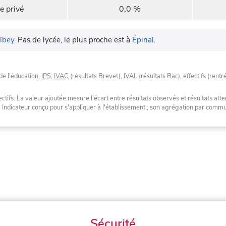
e privé
0,0 %
lbey
.
Pas de lycée, le plus proche est à
Épinal
.
de l'éducation,
IPS
,
IVAC
(résultats Brevet),
IVAL
(résultats Bac), effectifs (rentr
tifs. La valeur ajoutée mesure l'écart entre résultats observés et résultats atte
. Indicateur conçu pour s'appliquer à l'établissement ; son agrégation par com
Sécurité