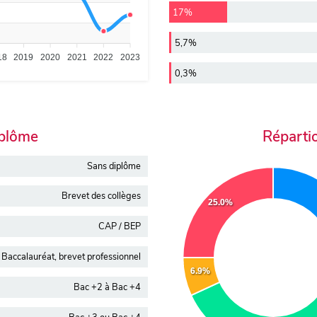
17%
5,7%
18
2019
2020
2021
2022
2023
0,3%
iplôme
Réparti
Sans diplôme
Brevet des collèges
25.0%
CAP / BEP
Baccalauréat, brevet professionnel
6.9%
Bac +2 à Bac +4