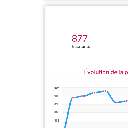
877
habitants
Évolution de la 
905
900
895
890
885