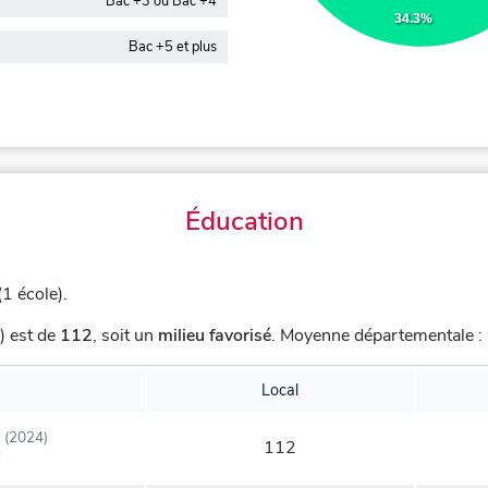
Bac +3 ou Bac +4
34.3%
Bac +5 et plus
Éducation
1 école).
) est de
112
,
soit un
milieu favorisé
.
Moyenne départementale : 9
Local
(2024)
112