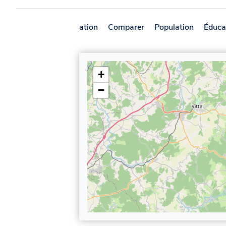
Présentation
Comparer
Population
Éduca
+
−