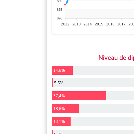
880
875
870
2012
2013
2014
2015
2016
2017
20
Niveau de d
14,5%
5,5%
37,4%
18,6%
13,1%