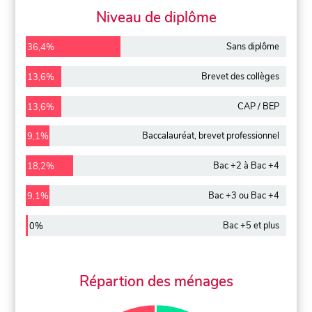
Niveau de diplôme
Sans diplôme
36,4%
Brevet des collèges
13,6%
CAP / BEP
13,6%
Baccalauréat, brevet professionnel
9,1%
Bac +2 à Bac +4
18,2%
Bac +3 ou Bac +4
9,1%
Bac +5 et plus
0%
Répartion des ménages