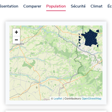
ésentation
Comparer
Population
Sécurité
Climat
Éc
+
−
©
| Contributeurs
Leaflet
OpenStreetMap