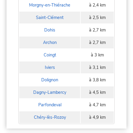
Morgny-en-Thiérache
à 2,4 km
Saint-Clément
à 2,5 km
Dohis
à 2,7 km
Archon
à 2,7 km
Coingt
à 3 km
Iviers
à 3,1 km
Dolignon
à 3,8 km
Dagny-Lambercy
à 4,5 km
Parfondeval
à 4,7 km
Chéry-lès-Rozoy
à 4,9 km