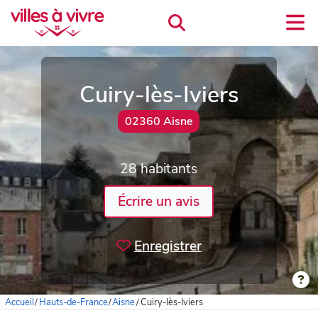
Cuiry-lès-Iviers
02360 Aisne
28 habitants
Écrire un avis
Enregistrer
Accueil
/
Hauts-de-France
/
Aisne
/
Cuiry-lès-Iviers