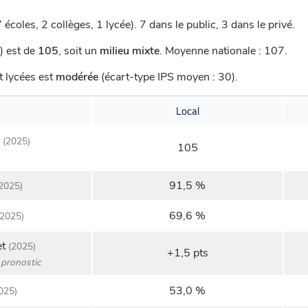
 écoles, 2 collèges, 1 lycée).
7 dans le public, 3 dans le privé.
) est de
105
,
soit un
milieu mixte
.
Moyenne nationale : 107.
t lycées est
modérée
(écart-type IPS moyen : 30).
Local
(2025)
105
91,5 %
2025)
69,6 %
2025)
et
(2025)
+1,5 pts
pronostic
53,0 %
025)