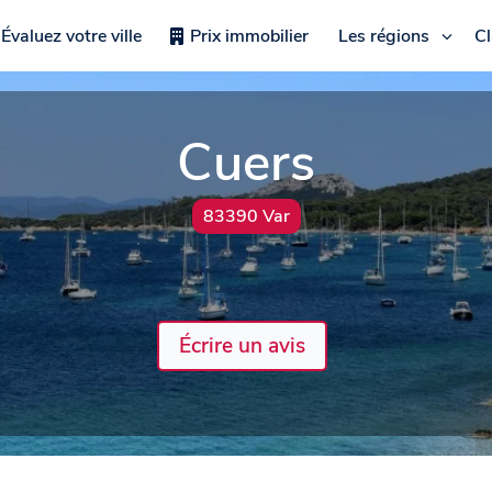
Évaluez votre ville
Prix immobilier
Les régions
C
Cuers
83390 Var
Écrire un avis