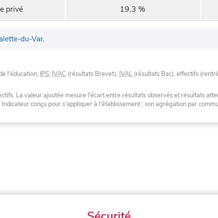
e privé
19,3 %
alette-du-Var
.
de l'éducation,
IPS
,
IVAC
(résultats Brevet),
IVAL
(résultats Bac), effectifs (rentr
tifs. La valeur ajoutée mesure l'écart entre résultats observés et résultats atte
. Indicateur conçu pour s'appliquer à l'établissement ; son agrégation par com
Sécurité