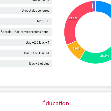
Sans diplôme
Brevet des collèges
29.8%
CAP / BEP
Baccalauréat, brevet professionnel
Bac +2 à Bac +4
9.9%
Bac +3 ou Bac +4
28.1%
Bac +5 et plus
Éducation