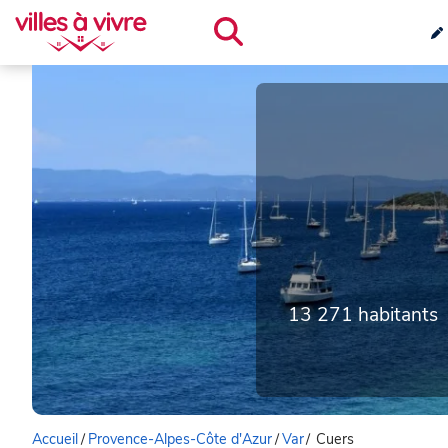
13 271 habitants
Accueil
/
Provence-Alpes-Côte d'Azur
/
Var
/
Cuers