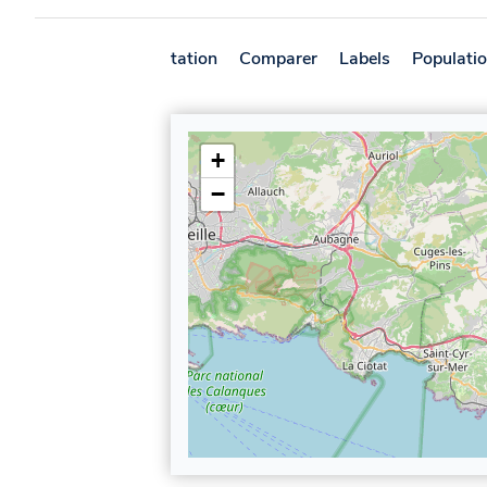
Présentation
Comparer
Labels
Populati
+
−