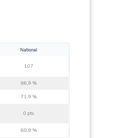
National
107
86,9 %
71,9 %
0 pts
60,9 %