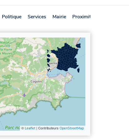
Politique
Services
Mairie
Proximité
Avis
©
| Contributeurs
Leaflet
OpenStreetMap