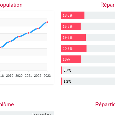
population
Répart
18,6%
15,5%
19,6%
20,3%
16%
8,7%
018
2019
2020
2021
2022
2023
1,2%
iplôme
Réparti