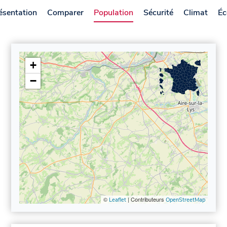
ésentation
Comparer
Population
Sécurité
Climat
Éc
+
−
©
| Contributeurs
Leaflet
OpenStreetMap