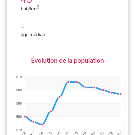
2
hab/km
-
âge médian
Évolution de la population
610
600
590
580
570