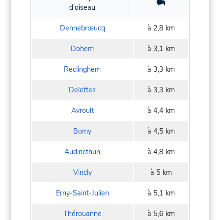
d'oiseau
Dennebrœucq
à 2,8 km
Dohem
à 3,1 km
Reclinghem
à 3,3 km
Delettes
à 3,3 km
Avroult
à 4,4 km
Bomy
à 4,5 km
Audincthun
à 4,8 km
Vincly
à 5 km
Erny-Saint-Julien
à 5,1 km
Thérouanne
à 5,6 km