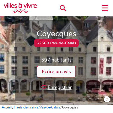
Coyecques
62560 Pas-de-Calais
597 habitants
Écrire un avis
Enregistrer
Accueil
/
Hauts-de-France
/
Pas-de-Calais
/
Coyecques