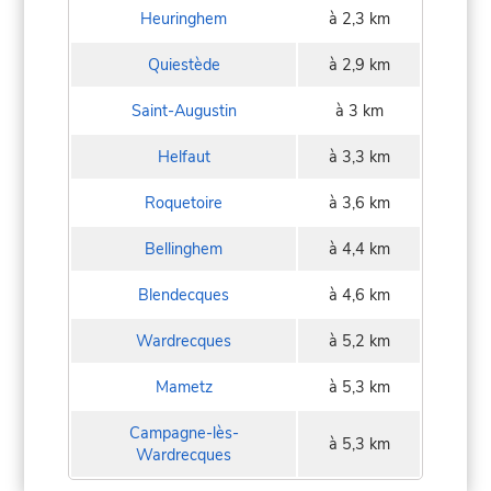
Heuringhem
à 2,3 km
Quiestède
à 2,9 km
Saint-Augustin
à 3 km
Helfaut
à 3,3 km
Roquetoire
à 3,6 km
Bellinghem
à 4,4 km
Blendecques
à 4,6 km
Wardrecques
à 5,2 km
Mametz
à 5,3 km
Campagne-lès-
à 5,3 km
Wardrecques