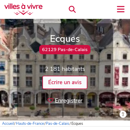
Ecques
62129 Pas-de-Calais
2 181 habitants
Écrire un avis
Enregistrer
Accueil
/
Hauts-de-France
/
Pas-de-Calais
/
Ecques