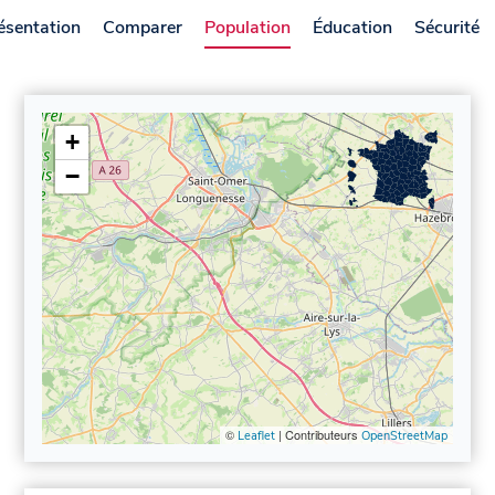
ésentation
Comparer
Population
Éducation
Sécurité
+
−
©
| Contributeurs
Leaflet
OpenStreetMap