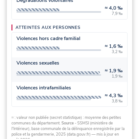
Dégradations volontaires
≈
4,0 ‰
7,9 ‰
ATTEINTES AUX PERSONNES
Violences hors cadre familial
≈
1,6 ‰
3,2 ‰
Violences sexuelles
≈
1,9 ‰
1,9 ‰
Violences intrafamiliales
≈
4,3 ‰
3,8 ‰
≈ : valeur non publiée (secret statistique) : moyenne des petites
communes du département.
Source
- SSMSI (ministère de
l'Intérieur), base communale de la délinquance enregistrée par la
police et la gendarmerie, 2025 (data.gouv.fr)
— mis à jour en