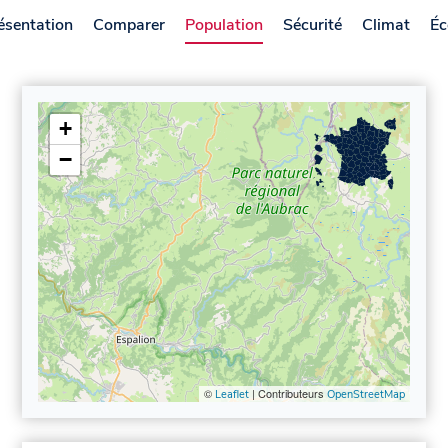
ésentation
Comparer
Population
Sécurité
Climat
Éc
+
−
©
| Contributeurs
Leaflet
OpenStreetMap