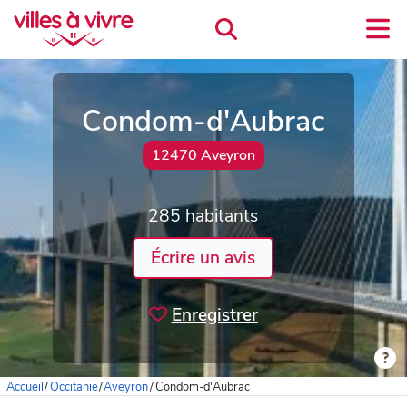
Condom-d'Aubrac
12470 Aveyron
285 habitants
Écrire un avis
Enregistrer
Accueil
/
Occitanie
/
Aveyron
/
Condom-d'Aubrac