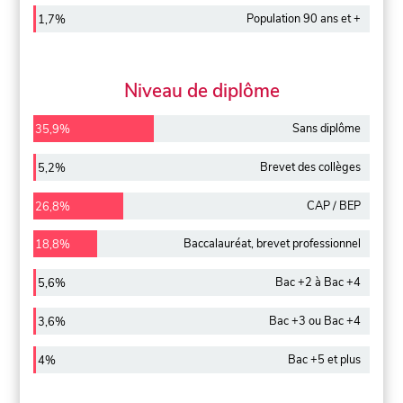
Population 90 ans et +
1,7%
Niveau de diplôme
Sans diplôme
35,9%
Brevet des collèges
5,2%
CAP / BEP
26,8%
Baccalauréat, brevet professionnel
18,8%
Bac +2 à Bac +4
5,6%
Bac +3 ou Bac +4
3,6%
Bac +5 et plus
4%