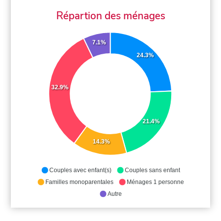
Répartion des ménages
7.1%
24.3%
32.9%
21.4%
14.3%
Couples avec enfant(s)
Couples sans enfant
Familles monoparentales
Ménages 1 personne
Autre