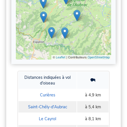
©
| Contributeurs
Leaflet
OpenStreetMap
Distances indiquées à vol
d'oiseau
Curières
à 4,9 km
Saint-Chély-d'Aubrac
à 5,4 km
Le Cayrol
à 8,1 km