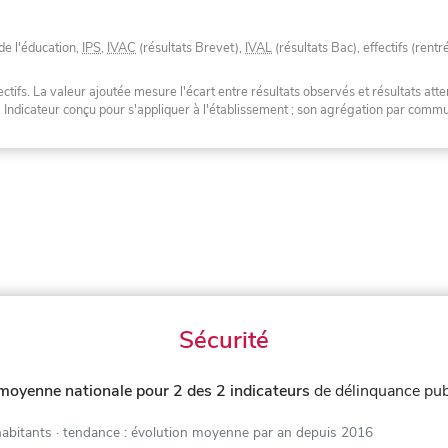
de l'éducation,
IPS
,
IVAC
(résultats Brevet),
IVAL
(résultats Bac), effectifs (rentr
tifs. La valeur ajoutée mesure l'écart entre résultats observés et résultats atte
. Indicateur conçu pour s'appliquer à l'établissement ; son agrégation par com
Sécurité
 moyenne nationale pour 2 des 2 indicateurs
de délinquance pub
habitants
· tendance : évolution moyenne par an depuis 2016