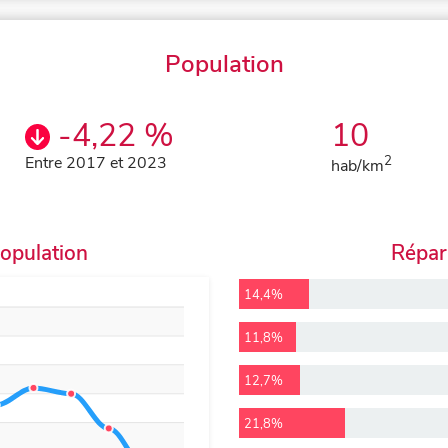
Population
-4,22 %
10
Entre 2017 et 2023
2
hab/km
population
Répart
14,4%
11,8%
12,7%
21,8%