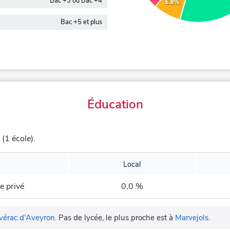
Bac +3 ou Bac +4
6.8%
Bac +5 et plus
Éducation
1 école).
Local
e privé
0,0 %
vérac d'Aveyron
.
Pas de lycée, le plus proche est à
Marvejols
.