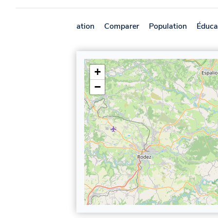
Présentation
Comparer
Population
Éduca
+
−