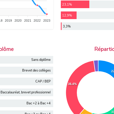
23,1%
12,9%
18
2019
2020
2021
2022
2023
3,3%
iplôme
Réparti
Sans diplôme
Brevet des collèges
2
CAP / BEP
36.4%
Baccalauréat, brevet professionnel
Bac +2 à Bac +4
3