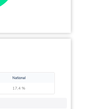
National
17,4 %